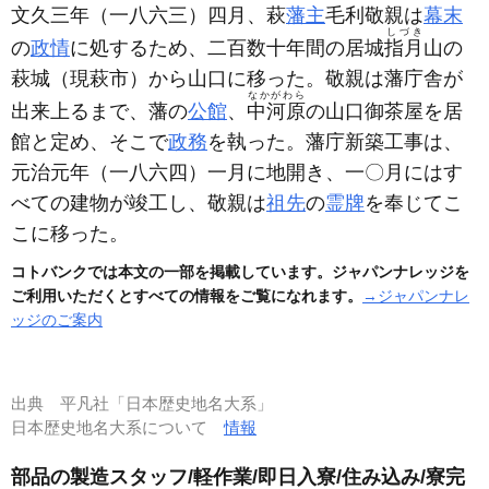
文久三年
（一八六三）
四月、萩
藩主
毛利敬親は
幕末
しづき
の
政情
に処するため、二百数十年間の居城
指月
山の
萩城
（現萩市）
から山口に移った。敬親は藩庁舎が
なかがわら
出来上るまで、藩の
公館
、
中河原
の山口御茶屋を居
館と定め、そこで
政務
を執った。藩庁新築工事は、
元治元年
（一八六四）
一月に地開き、一〇月にはす
べての建物が竣工し、敬親は
祖先
の
霊牌
を奉じてこ
こに移った。
コトバンクでは本文の一部を掲載しています。ジャパンナレッジを
ご利用いただくとすべての情報をご覧になれます。
→ジャパンナレ
ッジのご案内
出典
平凡社「日本歴史地名大系」
日本歴史地名大系について
情報
部品の製造スタッフ/軽作業/即日入寮/住み込み/寮完