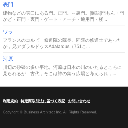
表門
建物などの表口にある門。正門。⇔裏門。[類語]門もん・門
かど・正門・裏門・ゲート・アーチ・通用門・楼...
ワラ
フランスのコルビー修道院の院長。同院の修道士であった
が，兄アダラルドゥスAdalardus（751こ...
河原
川辺の砂礫の多い平地。河原は日本の川のいたるところに
見られるが，古代，そこは神の集う広場と考えられ，...
利用規約
特定商取引法に基づく表記
お問い合わせ
Copyright © Business Architect Inc. All Rights Reserved.