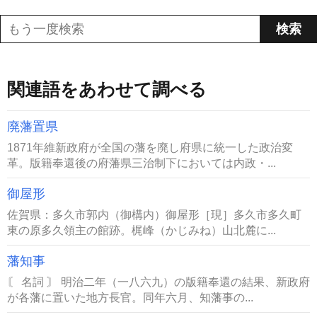
関連語をあわせて調べる
廃藩置県
1871年維新政府が全国の藩を廃し府県に統一した政治変
革。版籍奉還後の府藩県三治制下においては内政・...
御屋形
佐賀県：多久市郭内（御構内）御屋形［現］多久市多久町
東の原多久領主の館跡。梶峰（かじみね）山北麓に...
藩知事
〘 名詞 〙 明治二年（一八六九）の版籍奉還の結果、新政府
が各藩に置いた地方長官。同年六月、知藩事の...