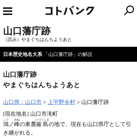
山口藩庁跡
（読み）やまぐちはんちようあと
日本歴史地名大系
「山口藩庁跡」の解説
山口藩庁跡
やまぐちはんちようあと
山口県：山口市
上宇野令村
山口藩庁跡
[現在地名]
山口市滝町
こう
みね
いつくしま
鴻
ノ
峰
の東麓
厳島
の地で、現在も山口県庁として引
き継がれる。