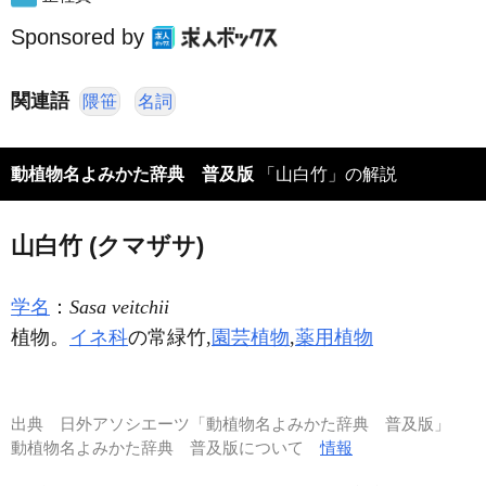
Sponsored by
関連語
隈笹
名詞
動植物名よみかた辞典 普及版
「山白竹」の解説
山白竹 (クマザサ)
学名
：
Sasa veitchii
植物。
イネ科
の常緑竹,
園芸植物
,
薬用植物
出典
日外アソシエーツ「動植物名よみかた辞典 普及版」
動植物名よみかた辞典 普及版について
情報