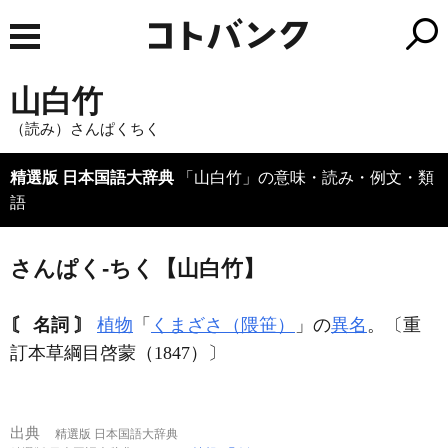
山白竹
（読み）さんぱくちく
精選版 日本国語大辞典
「山白竹」の意味・読み・例文・類
語
さんぱく‐ちく【山白竹】
〘 名詞 〙
植物
「
くまざさ（隈笹）
」の
異名
。〔重
訂本草綱目啓蒙（1847）〕
出典
精選版 日本国語大辞典