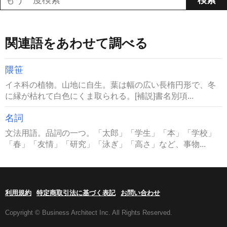
関連語をあわせて調べる
隈笹
イネ科の植物。山地に自生。葉は幅の広い長楕円形で、冬
に縁が枯れて白色にくま取られる。[補説]書名別項...
名詞
文法用語。品詞の一つ。「太郎」「学生」「本」「学校」
「春」「友情」「研究」「泳ぎ」「高さ」など、事物...
利用規約
特定商取引法に基づく表記
お問い合わせ
Copyright © Business Architect Inc. All Rights Reserved.