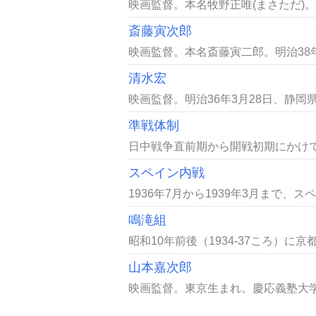
映画監督。本名牧野正唯(まさただ)。
斎藤寅次郎
映画監督。本名斎藤寅二郎。明治38年1
清水宏
映画監督。明治36年3月28日、静岡県
準戦体制
日中戦争直前期から開戦初期にかけて
スペイン内戦
1936年7月から1939年3月まで、
鳴滝組
昭和10年前後（1934-37ころ）
山本嘉次郎
映画監督。東京生まれ。慶応義塾大学理