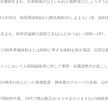
京都府生まれ。日本映画の父といわれた牧野省三(しょうぞう)の長
月30日、秋田県由利(ゆり)郡矢島町(やしままち)（現、由利本.
生まれ。科学評論家の原田三夫(はらだみつお)（1890―197...
の戦争準備体制または戦時に準ずる体制を指す用語。広田弘毅内
スペインにおいて人民戦線政府に対して軍部・右翼諸勢力が起こし、.
に京都の鳴滝の住人だった映画監督，脚本家のグループの名称。山中貞
財科中退。10代で帰山教正(かえりやまのりまさ)らの純映画劇