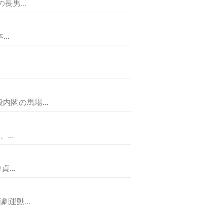
男...
..
閣の馬場...
..
...
運動...