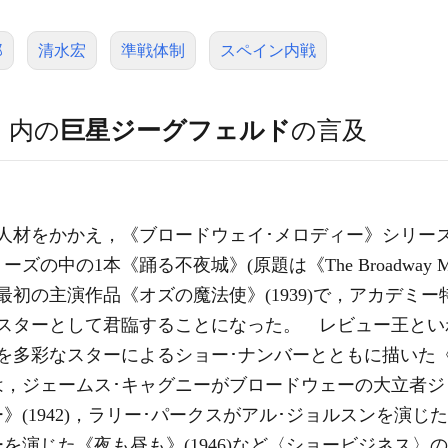
郎
清水宏
準戦体制
スペイン内戦
）
内の
巨星ジーグフェルド
の言及
り
材をかかえ，《ブロードウェイ･メロディー》シリーズ(193
の1本《踊る不夜城》(原題は《The Broadway Melod
最初の主演作品《オズの魔法使》(1939)で，アカデミー
･スターとして君臨することになった。 レビュー王とい
を多彩なスターによるショー･ナンバーとともに描いた《巨
は，ジェームス･キャグニーがブロードウェーの大立者ジ
(1942)，ラリー･パークスがアル･ジョルスンを演じた
ーを演じた《夜も昼も》(1946)など〈ショービジネス