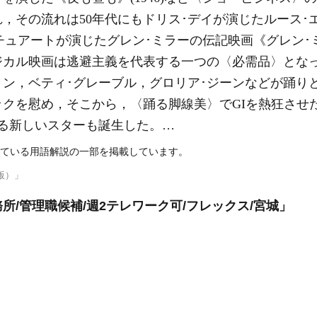
，その流れは50年代にもドリス･デイが演じたルース･
スチュアートが演じたグレン･ミラーの伝記映画《グレン･ミ
ジカル映画は逃避主義を代表する一つの〈必需品〉となっ
トン，ベティ･グレーブル，グロリア･ジーンなどが踊り
クを慰め，そこから，〈踊る脚線美〉でGIを熱狂させ
る新しいスターも誕生した。…
ている用語解説の一部を掲載しています。
版）」
/管理職候補/週2テレワーク可/フレックス/宮城」