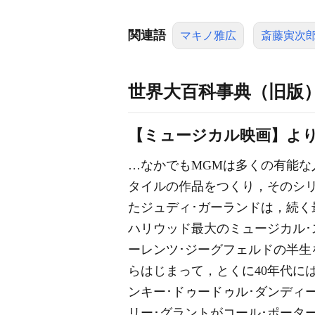
関連語
マキノ雅広
斎藤寅次
世界大百科事典（旧版
【ミュージカル映画】よ
…なかでも
MGM
は多くの有能な人
タイルの作品をつくり，そのシリーズの中
たジュディ･
ガーランド
は，続く
ハリウッド最大のミュージカル
ーレンツ･
ジーグフェルド
の半生
らはじまって，とくに40年代に
ンキー･ドゥードゥル･ダンディー》
リー･グラントがコール･ポータ