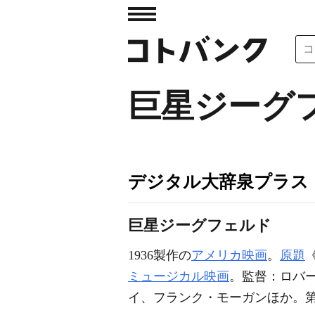
巨星ジーグ
デジタル大辞泉プラス
巨星ジーグフェルド
1936製作の
アメリカ映画
。
原題
《
ミュージカル映画
。監督：ロバ
イ、フランク・モーガンほか。