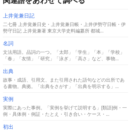
関連語をあわせて調べる
上井覚兼日記
二七冊 上井覚兼日史・上井覚兼日帳・上井伊勢守日帳・伊
勢守日記 上井覚兼著 東京大学史料編纂所 都城...
名詞
文法用語。品詞の一つ。「太郎」「学生」「本」「学校」
「春」「友情」「研究」「泳ぎ」「高さ」など、事物...
出典
故事・成語、引用文、また引用された語句などの出所であ
る書物。典拠。「出典をさがす」「出典を明示する」...
実例
実際にあった事例。「実例を挙げて説明する」[類語]例・一
例・具体例・例証・たとえ・引き合い・ケース・...
初出