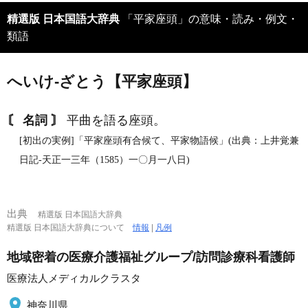
精選版 日本国語大辞典
「平家座頭」の意味・読み・例文・
類語
へいけ‐ざとう【平家座頭】
〘 名詞 〙
平曲を語る座頭。
[初出の実例]「平家座頭有合候て、平家物語候」(出典：上井覚兼
日記‐天正一三年（1585）一〇月一八日)
出典
精選版 日本国語大辞典
精選版 日本国語大辞典について
情報
|
凡例
地域密着の医療介護福祉グループ/訪問診療科看護師
医療法人メディカルクラスタ
神奈川県