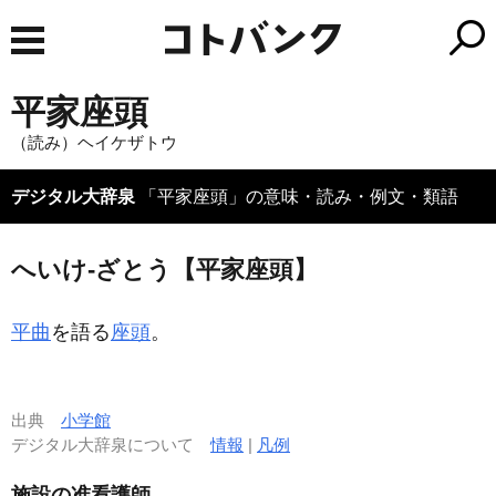
平家座頭
（読み）ヘイケザトウ
デジタル大辞泉
「平家座頭」の意味・読み・例文・類語
へいけ‐ざとう【平家座頭】
平曲
を語る
座頭
。
出典
小学館
デジタル大辞泉について
情報
|
凡例
施設の准看護師