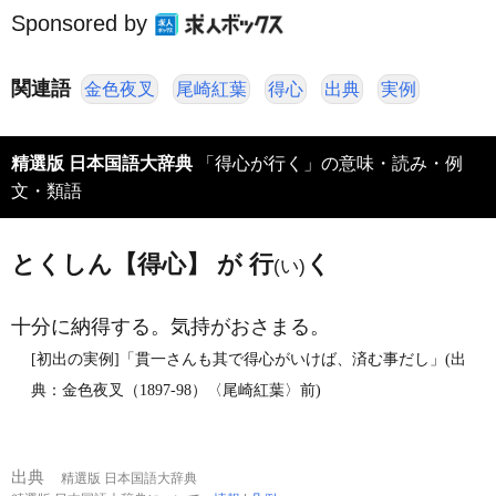
Sponsored by
関連語
金色夜叉
尾崎紅葉
得心
出典
実例
精選版 日本国語大辞典
「得心が行く」の意味・読み・例
文・類語
とくしん【得心】 が 行
く
(い)
十分に納得する。気持がおさまる。
[初出の実例]「貫一さんも其で得心がいけば、済む事だし」(出
典：金色夜叉（1897‐98）〈尾崎紅葉〉前)
出典
精選版 日本国語大辞典