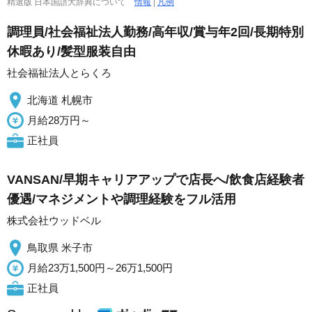
精選版 日本国語大辞典について
情報
|
凡例
調理員/社会福祉法人勤務/高年収/賞与年2回/長期特別
休暇あり/髪型服装自由
社会福祉法人とらくろ
北海道 札幌市
月給28万円～
正社員
VANSAN/早期キャリアアップで店長へ/飲食店経験者
優遇/マネジメントや調理経験をフル活用
株式会社ウッドベル
鳥取県 米子市
月給23万1,500円～26万1,500円
正社員