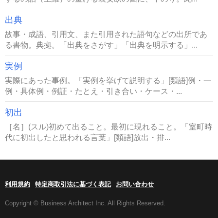
出典
故事・成語、引用文、また引用された語句などの出所であ
る書物。典拠。「出典をさがす」「出典を明示する」...
実例
実際にあった事例。「実例を挙げて説明する」[類語]例・一
例・具体例・例証・たとえ・引き合い・ケース・...
初出
［名］(スル)初めて出ること。最初に現れること。「室町時
代に初出したと思われる言葉」[類語]放出・排...
利用規約
特定商取引法に基づく表記
お問い合わせ
Copyright © Business Architect Inc. All Rights Reserved.