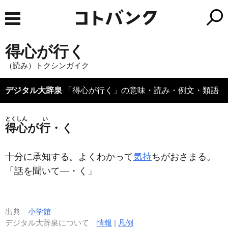
得心が行く
（読み）トクシンガイク
デジタル大辞泉
「得心が行く」の意味・読み・例文・類語
とくしん
い
得心
が
行
・く
十分に承知する。よくわかって
気持
ちがおさまる。
「話を聞いて―・く」
出典
小学館
デジタル大辞泉について
情報
|
凡例