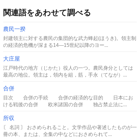
関連語をあわせて調べる
農民一揆
封建領主に対する農民の集団的な武力蜂起(ほうき)。領主制
の経済的危機が深まる14―15世紀以降のヨー...
大庄屋
江戸時代の地方（じかた）役人の一つ。農民身分としては
最高の地位。領主は，領内を組，筋，手永（てなが）...
合併
目次 合併の手続 合併の経済的な目的 日本にお
ける戦後の合併 欧米諸国の合併 独占禁止法に...
所収
〘 名詞 〙 おさめられること。文学作品や著述したものが一
冊の本、または、全集の中などにおさめられて...