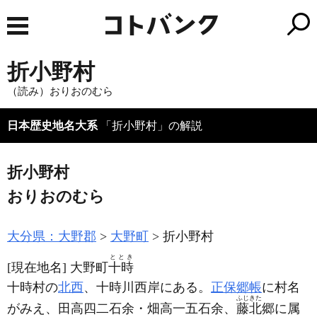
折小野村
（読み）おりおのむら
日本歴史地名大系
「折小野村」の解説
折小野村
おりおのむら
大分県：大野郡
大野町
折小野村
ととき
[現在地名]
大野町
十時
十時村の
北西
、十時川西岸にある。
正保郷帳
に村名
ふじきた
がみえ、田高四二石余・畑高一五石余、
藤北
郷に属