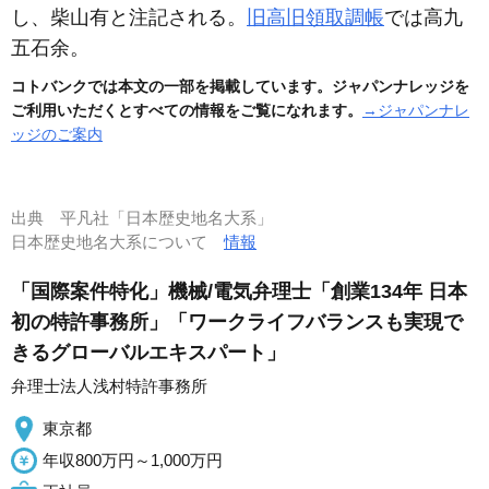
し、柴山有と注記される。
旧高旧領取調帳
では高九
五石余。
コトバンクでは本文の一部を掲載しています。ジャパンナレッジを
ご利用いただくとすべての情報をご覧になれます。
→ジャパンナレ
ッジのご案内
出典
平凡社「日本歴史地名大系」
日本歴史地名大系について
情報
「国際案件特化」機械/電気弁理士「創業134年 日本
初の特許事務所」「ワークライフバランスも実現で
きるグローバルエキスパート」
弁理士法人浅村特許事務所
東京都
年収800万円～1,000万円