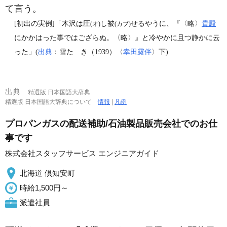
て言う。
[初出の実例]「木沢は圧
し被
せるやうに、『〈略〉
貴殿
(オ)
(カブ)
にかかはった事ではござらぬ。〈略〉』と冷やかに且つ静かに云
った」(
出典
：雪たゝき（1939）〈
幸田露伴
〉下)
出典
精選版 日本国語大辞典
精選版 日本国語大辞典について
情報
|
凡例
プロパンガスの配送補助/石油製品販売会社でのお仕
事です
株式会社スタッフサービス エンジニアガイド
北海道 倶知安町
時給1,500円～
派遣社員