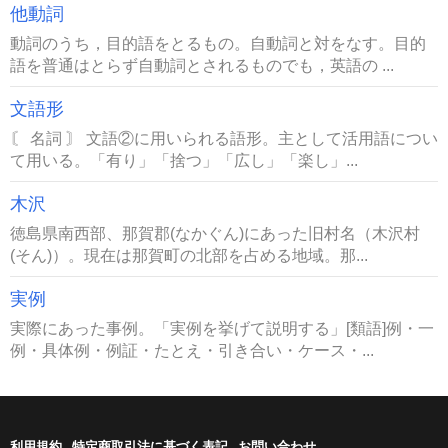
他動詞
動詞のうち，目的語をとるもの。自動詞と対をなす。目的
語を普通はとらず自動詞とされるものでも，英語の ...
文語形
〘 名詞 〙 文語②に用いられる語形。主として活用語につい
て用いる。「有り」「捨つ」「広し」「楽し」...
木沢
徳島県南西部、那賀郡(なかぐん)にあった旧村名（木沢村
(そん)）。現在は那賀町の北部を占める地域。那...
実例
実際にあった事例。「実例を挙げて説明する」[類語]例・一
例・具体例・例証・たとえ・引き合い・ケース・...
利用規約
特定商取引法に基づく表記
お問い合わせ