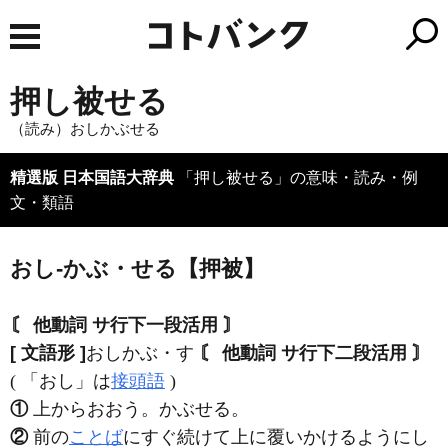
押し被せる
（読み）おしかぶせる
精選版 日本国語大辞典
「押し被せる」の意味・読み・例
文・類語
おし‐かぶ・せる【押被】
〘 他動詞 サ行下一段活用 〙
[ 文語形 ]
おしかぶ・す
〘 他動詞 サ行下二段活用 〙
( 「おし」は
接頭語
)
①
上からおおう。かぶせる。
②
前の
ことば
にすぐ続けて上に覆いかけるようにし