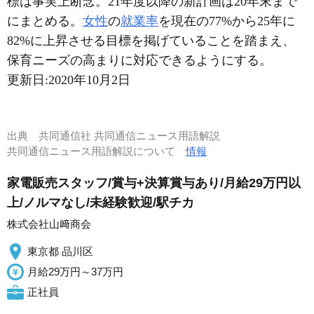
標は事実上断念。21年度以降の新計画は20年末まで
にまとめる。
女性
の
就業率
を現在の77%から25年に
82%に上昇させる目標を掲げていることを踏まえ、
保育ニーズの高まりに対応できるようにする。
更新日:
2020年10月2日
出典
共同通信社 共同通信ニュース用語解説
共同通信ニュース用語解説について
情報
家電販売スタッフ/賞与+決算賞与あり/月給29万円以
上/ノルマなし/未経験歓迎/駅チカ
株式会社山﨑商会
東京都 品川区
月給29万円～37万円
正社員