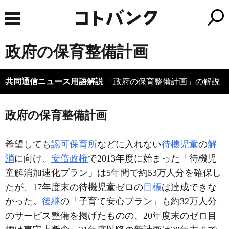
政府の保育整備計画
共同通信ニュース用語解説
「政府の保育整備計画」の解説
政府の保育整備計画
希望しても
認可保育所
などに入れない
待機児童
の
解
消
に向け、
安倍政権
で2013年度に始まった「待機児
童解消加速化プラン」は5年間で約53万人分を確保し
たが、17年度末の待機児童ゼロの
目標
は達成できな
かった。
後継
の「子育て安心プラン」も約32万人分
のサービス整備を掲げたものの、20年度末のゼロ目