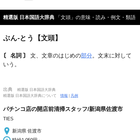
精選版 日本国語大辞典
「文頭」の意味・読み・例文・類語
ぶん‐とう【文頭】
〘 名詞 〙
文、文章のはじめの
部分
。文末に対して
いう。
出典
精選版 日本国語大辞典
精選版 日本国語大辞典について
情報
|
凡例
パチンコ店の開店前清掃スタッフ/新潟県佐渡市
TIES
新潟県 佐渡市
時給1,050円～