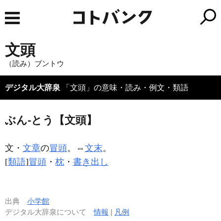
文頭
（読み）ブントウ
デジタル大辞泉
「文頭」の意味・読み・例文・類語
ぶん‐とう【文頭】
文・
文章
の
冒頭
。⇔
文末
。
[
類語
]
冒頭
・
枕
・
書き出し
出典
小学館
デジタル大辞泉について
情報
|
凡例