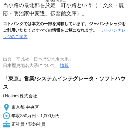
おひめいつけん
当小路の最北部を
於姫一軒
小路という
（「文久・慶
応・明治家中変遷」伝習館文庫）
。
コトバンクでは本文の一部を掲載しています。ジャパンナレッジを
ご利用いただくとすべての情報をご覧になれます。
→ジャパンナレ
ッジのご案内
出典
平凡社「日本歴史地名大系」
日本歴史地名大系について
情報
「東京」営業/システムインテグレータ・ソフトハウ
ス
i Nations株式会社
東京都 中央区
年収350万円～1,000万円
正社員 / 契約社員