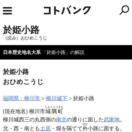
於姫小路
（読み）おひめこうじ
日本歴史地名大系
「於姫小路」の解説
於姫小路
おひめこうじ
福岡県：柳川市
柳川城下
於姫小路
じようぐうまち
[現在地名]
柳川市
城隅町
柳川城西三の丸西側の
南北
の通りに面した
武家地
。
ほか
北・西・南とも
土居
・堀を隔てて
外
小路に面する。