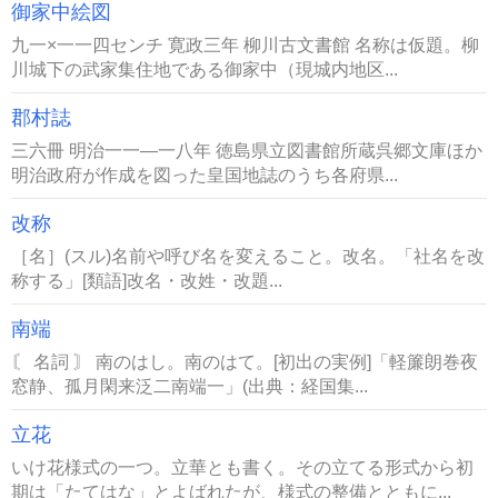
御家中絵図
九一×一一四センチ 寛政三年 柳川古文書館 名称は仮題。柳
川城下の武家集住地である御家中（現城内地区...
郡村誌
三六冊 明治一一―一八年 徳島県立図書館所蔵呉郷文庫ほか
明治政府が作成を図った皇国地誌のうち各府県...
改称
［名］(スル)名前や呼び名を変えること。改名。「社名を改
称する」[類語]改名・改姓・改題...
南端
〘 名詞 〙 南のはし。南のはて。[初出の実例]「軽簾朗巻夜
窓静、孤月閑来泛二南端一」(出典：経国集...
立花
いけ花様式の一つ。立華とも書く。その立てる形式から初
期は「たてはな」とよばれたが、様式の整備とともに...