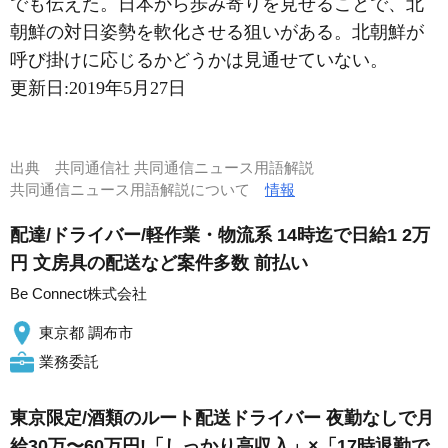
でも伝えた。日本から歩み寄りを見せることで、北
朝鮮の対日姿勢を軟化させる狙いがある。北朝鮮が
呼び掛けに応じるかどうかは見通せていない。
更新日:
2019年5月27日
出典
共同通信社 共同通信ニュース用語解説
共同通信ニュース用語解説について
情報
配達/ドライバー/軽作業・物流系 14時迄で日給1 2万
円 文房具の配送など案件多数 前払い
Be Connect株式会社
東京都 調布市
業務委託
東京限定/酒類のルート配送ドライバー 夜勤なしで月
給30万〜60万円!「しっかり高収入」×「17時退勤で