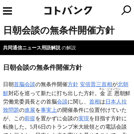
日朝会談の無条件開催方針
共同通信ニュース用語解説
の解説
日朝会談の無条件開催方針
日朝
首脳会談
の無条件開催
方針
安倍晋三首相
が
北朝
キム・ジョンウン
鮮
対応を巡って新たに打ち出した方針。
金正恩
朝鮮
労働党委員長との首脳
会談
に関し、
首相
は
日本人拉
致問題
の
進展
を
事実上
の開催条件に位置付けていた
が、この
前提
を置かずに会談の
実現
を目指す方針に
転換した。5月6日のトランプ米大統領との電話会談