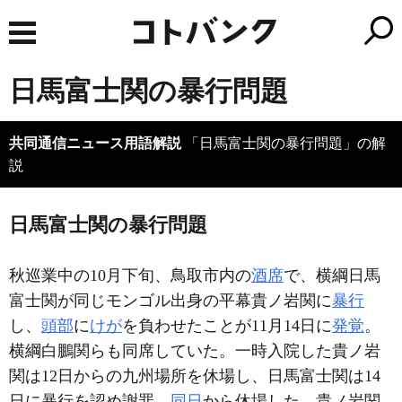
日馬富士関の暴行問題
共同通信ニュース用語解説
「日馬富士関の暴行問題」の解
説
日馬富士関の暴行問題
秋巡業中の10月下旬、鳥取市内の
酒席
で、横綱日馬
富士関が同じモンゴル出身の平幕貴ノ岩関に
暴行
し、
頭部
に
けが
を負わせたことが11月14日に
発覚
。
横綱白鵬関らも同席していた。一時入院した貴ノ岩
関は12日からの九州場所を休場し、日馬富士関は14
日に暴行を認め謝罪、
同日
から休場した。貴ノ岩関