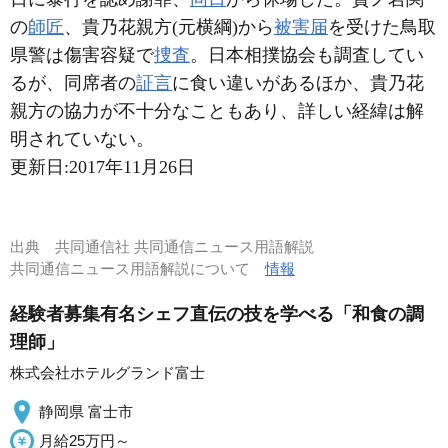
の
師匠
、貴乃花親方(元横綱)から
被害届
を受けた鳥取
県警は傷害容疑で
捜査
。日本相撲協会も調査してい
るが、同席者の
証言
に食い違いがあるほか、貴乃花
親方の協力が不十分なこともあり、詳しい経緯は解
明されていない。
更新日:
2017年11月26日
出典
共同通信社 共同通信ニュース用語解説
共同通信ニュース用語解説について
情報
経験者募集有名シェフ直伝の技を学べる「和食の調
理師」
株式会社ホテルグランド富士
静岡県 富士市
月給25万円～