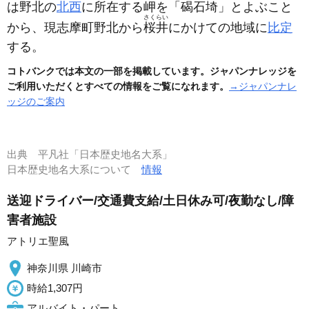
は
野北
の
北西
に所在する岬を「
碣石
埼」とよぶこと
さくらい
から、現志摩町野北から
桜井
にかけての地域に
比定
する。
コトバンクでは本文の一部を掲載しています。ジャパンナレッジを
ご利用いただくとすべての情報をご覧になれます。
→ジャパンナレ
ッジのご案内
出典
平凡社「日本歴史地名大系」
日本歴史地名大系について
情報
送迎ドライバー/交通費支給/土日休み可/夜勤なし/障
害者施設
アトリエ聖風
神奈川県 川崎市
時給1,307円
アルバイト・パート