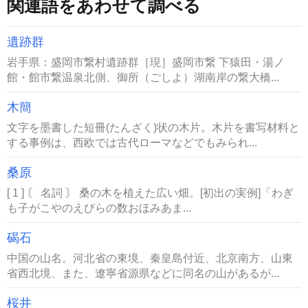
関連語をあわせて調べる
遺跡群
岩手県：盛岡市繋村遺跡群［現］盛岡市繋 下猿田・湯ノ
館・館市繋温泉北側、御所（ごしよ）湖南岸の繋大橋...
木簡
文字を墨書した短冊(たんざく)状の木片。木片を書写材料と
する事例は、西欧では古代ローマなどでもみられ...
桑原
[ 1 ] 〘 名詞 〙 桑の木を植えた広い畑。[初出の実例]「わぎ
も子がこやのえびらの数おほみあま...
碣石
中国の山名。河北省の東境、秦皇島付近、北京南方、山東
省西北境、また、遼寧省源県などに同名の山があるが...
桜井