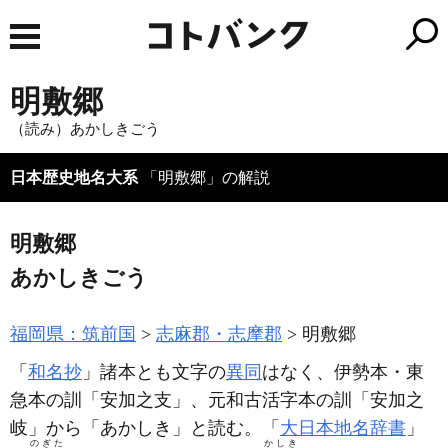
明敷郷
（読み）あかしきごう
日本歴史地名大系
「明敷郷」の解説
明敷郷
あかしきごう
福岡県：筑前国
志麻郡・志摩郡
明敷郷
「
和名抄
」諸本とも文字の
異同
はなく、伊勢本・東
急本の訓「安加之支」、元和古活字本の訓「安加之
岐」から「あかしき」と読む。「
大日本地名辞書
」
のぎた
かしき