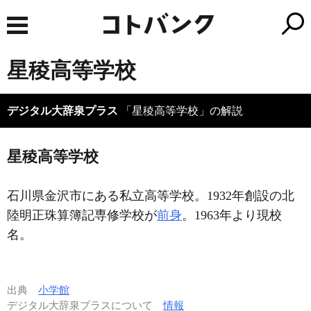
星稜高等学校
デジタル大辞泉プラス
「星稜高等学校」の解説
星稜高等学校
石川県金沢市にある私立高等学校。1932年創設の北
陸明正珠算簿記専修学校が
前身
。1963年より現校
名。
出典
小学館
デジタル大辞泉プラスについて
情報