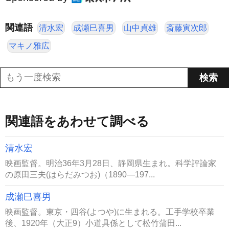
関連語
清水宏
成瀬巳喜男
山中貞雄
斎藤寅次郎
マキノ雅広
関連語をあわせて調べる
清水宏
映画監督。明治36年3月28日、静岡県生まれ。科学評論家
の原田三夫(はらだみつお)（1890―197...
成瀬巳喜男
映画監督。東京・四谷(よつや)に生まれる。工手学校卒業
後、1920年（大正9）小道具係として松竹蒲田...