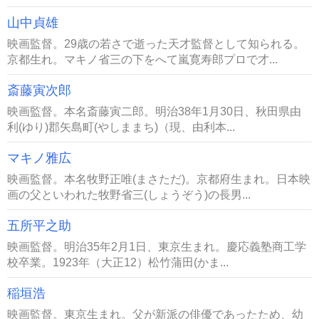
山中貞雄
映画監督。29歳の若さで逝った天才監督として知られる。
京都生れ。マキノ省三の下をへて嵐寛寿郎プロで才...
斎藤寅次郎
映画監督。本名斎藤寅二郎。明治38年1月30日、秋田県由
利(ゆり)郡矢島町(やしままち)（現、由利本...
マキノ雅広
映画監督。本名牧野正唯(まさただ)。京都府生まれ。日本映
画の父といわれた牧野省三(しょうぞう)の長男...
五所平之助
映画監督。明治35年2月1日、東京生まれ。慶応義塾商工学
校卒業。1923年（大正12）松竹蒲田(かま...
稲垣浩
映画監督。東京生まれ。父が新派の俳優であったため、幼