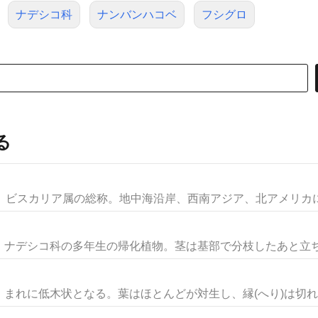
ナデシコ科
ナンバンハコベ
フシグロ
る
）ビスカリア属の総称。地中海沿岸、西南アジア、北アメリカに5
ナデシコ科の多年生の帰化植物。茎は基部で分枝したあと立ち上
まれに低木状となる。葉はほとんどが対生し、縁(へり)は切れ込