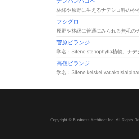
ナンバンハコベ
林縁や原野に生えるナデシコ科のややつ
フシグロ
原野や林縁に普通にみられる無毛のナ
菅原ビランジ
学名：Silene stenophylla植物。
高嶺ビランジ
学名：Silene keiskei var.akais
Copyright © Business Architect Inc. All Rights R