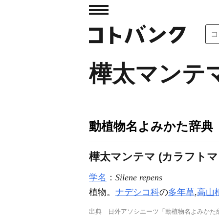
樺太マンテ
動植物名よみかた辞典
樺太マンテマ (カラフトマ
学名
：
Silene repens
植物。
ナデシコ科
の
多年草
,
高山
出典
日外アソシエーツ「動植物名よみかた