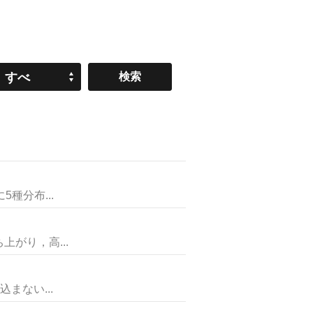
すべ
て
種分布...
がり，高...
まない...