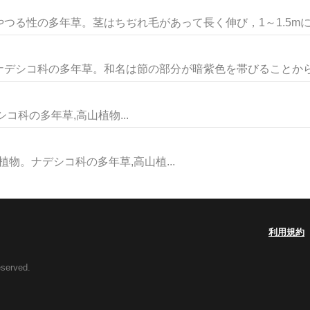
る性の多年草。茎はちぢれ毛があって長く伸び，1～1.5mに達
デシコ科の多年草。和名は節の部分が暗紫色を帯びることからつ
ナデシコ科の多年草,高山植物...
ialpina植物。ナデシコ科の多年草,高山植...
利用規約
eserved.