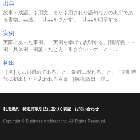
出典
故事・成語、引用文、また引用された語句などの出所であ
る書物。典拠。「出典をさがす」「出典を明示する」...
実例
実際にあった事例。「実例を挙げて説明する」[類語]例・一
例・具体例・例証・たとえ・引き合い・ケース・...
初出
［名］(スル)初めて出ること。最初に現れること。「室町時
代に初出したと思われる言葉」[類語]放出・排...
利用規約
特定商取引法に基づく表記
お問い合わせ
Copyright © Business Architect Inc. All Rights Reserved.