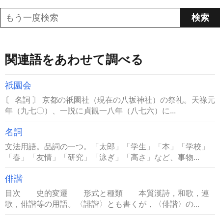
関連語をあわせて調べる
祇園会
〘 名詞 〙 京都の祇園社（現在の八坂神社）の祭礼。天祿元
年（九七〇）、一説に貞観一八年（八七六）に...
名詞
文法用語。品詞の一つ。「太郎」「学生」「本」「学校」
「春」「友情」「研究」「泳ぎ」「高さ」など、事物...
俳諧
目次 史的変遷 形式と種類 本質漢詩，和歌，連
歌，俳諧等の用語。〈誹諧〉とも書くが，〈俳諧〉の...