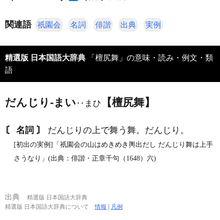
関連語
祇園会
名詞
俳諧
出典
実例
精選版 日本国語大辞典
「檀尻舞」の意味・読み・例文・類
語
だんじり‐まい
【檀尻舞】
‥まひ
〘 名詞 〙
だんじりの上で舞う舞。だんじり。
[初出の実例]「祇園会の山はめきめき輿出だし だんじり舞は上手
さうなり」(出典：俳諧・正章千句（1648）六)
出典
精選版 日本国語大辞典
精選版 日本国語大辞典について
情報
|
凡例