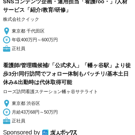
SNSコンテンツ企画・運用担当「看護roo・」/人材
サービス「紹介/教育/研修」
株式会社クイック
東京都 千代田区
年収400万円～600万円
正社員
看護師/管理職候補/「公式求人」「幡ヶ谷駅」より徒
歩3分!同行訪問でフォロー体制もバッチリ/基本土日
休み&出勤時は代休取得可能
ローズ訪問看護ステーション幡ヶ谷サテライト
東京都 渋谷区
月給43万68円～50万円
正社員
Sponsored by