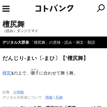
檀尻舞
（読み）ダンジリマイ
デジタル大辞泉
「檀尻舞」の意味・読み・例文・類語
だんじり‐まい〔‐まひ〕【
×
檀尻舞】
はやし
檀尻
1
の上で、
囃子
に合わせて舞う舞。
出典
小学館
デジタル大辞泉について
情報
|
凡例