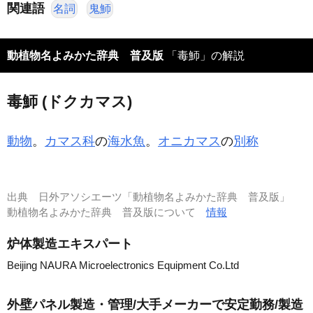
関連語
名詞
鬼魳
動植物名よみかた辞典 普及版
「毒魳」の解説
毒魳 (ドクカマス)
動物
。
カマス科
の
海水魚
。
オニカマス
の
別称
出典
日外アソシエーツ「動植物名よみかた辞典 普及版」
動植物名よみかた辞典 普及版について
情報
炉体製造エキスパート
Beijing NAURA Microelectronics Equipment Co.Ltd
外壁パネル製造・管理/大手メーカーで安定勤務/製造