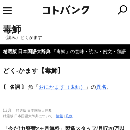
毒魳
（読み）どくかます
精選版 日本国語大辞典
「毒魳」の意味・読み・例文・類語
どく‐かます【毒魳】
〘 名詞 〙
魚「
おにかます（鬼魳）
」の
異名
。
出典
精選版 日本国語大辞典
精選版 日本国語大辞典について
情報
|
凡例
「今だけ!寮費2ヶ月無料」製造スタッフ/月収20万以