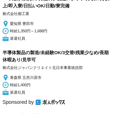
上/即入寮/日払いOK/日勤/寮完備
株式会社都工業
愛知県 豊田市
時給1,350円～1,688円
派遣社員
半導体製品の製造/未経験OK/3交替/残業少なめ/長期
休暇あり/見学可
株式会社ジャパンクリエイト北日本事業統括部
青森県 五所川原市
時給1,400円
派遣社員
Sponsored by