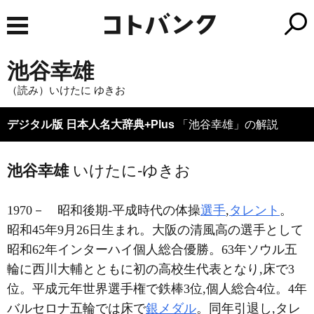
池谷幸雄
（読み）いけたに ゆきお
デジタル版 日本人名大辞典+Plus
「池谷幸雄」の解説
池谷幸雄
いけたに-ゆきお
1970－
昭和後期-平成時代の体操
選手
,
タレント
。
昭和45年9月26日生まれ。大阪の清風高の選手として
昭和62年インターハイ個人総合優勝。63年ソウル五
輪に西川大輔とともに初の高校生代表となり,床で3
位。平成元年世界選手権で鉄棒3位,個人総合4位。4年
バルセロナ五輪では床で
銀メダル
。同年引退し,タレ