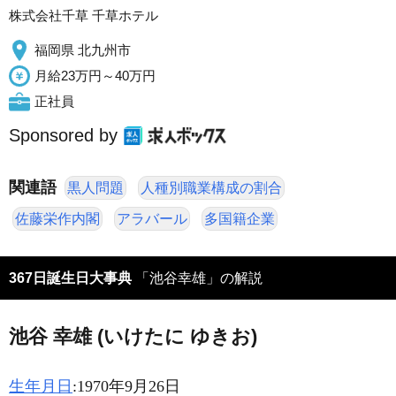
株式会社千草 千草ホテル
福岡県 北九州市
月給23万円～40万円
正社員
Sponsored by
関連語
黒人問題
人種別職業構成の割合
佐藤栄作内閣
アラバール
多国籍企業
367日誕生日大事典
「池谷幸雄」の解説
池谷 幸雄 (いけたに ゆきお)
生年月日
:1970年9月26日