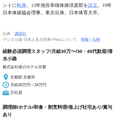
ントに
転身
。13年池谷幸雄体操倶楽部を
設立
。19年
日本体操協会理事。東京出身。日本体育大卒。
出典
講談社
デジタル版 日本人名大辞典+Plusについて
情報
|
凡例
経験必須調理スタッフ/月給30万〜/30・40代歓迎/清
水小路
株式会社坂のホテル京都
京都府 京都市
月給30万円～34万円
正社員
調理師/ホテル/和食・割烹料理/借上げ社宅あり/賞与
あり