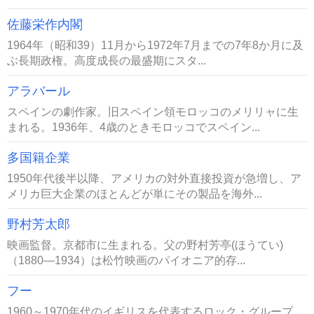
佐藤栄作内閣
1964年（昭和39）11月から1972年7月までの7年8か月に及
ぶ長期政権。高度成長の最盛期にスタ...
アラバール
スペインの劇作家。旧スペイン領モロッコのメリリャに生
まれる。1936年、4歳のときモロッコでスペイン...
多国籍企業
1950年代後半以降、アメリカの対外直接投資が急増し、ア
メリカ巨大企業のほとんどが単にその製品を海外...
野村芳太郎
映画監督。京都市に生まれる。父の野村芳亭(ほうてい)
（1880―1934）は松竹映画のパイオニア的存...
フー
1960～1970年代のイギリスを代表するロック・グループ。