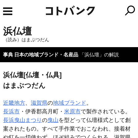
浜仏壇
（読み）はまぶつだん
事典 日本の地域ブランド・名産品
「浜仏壇」の解説
浜仏壇[仏壇・仏具]
はまぶつだん
近畿地方
、
滋賀県
の
地域ブランド
。
長浜市
・伊香郡高月町・
米原市
で製作されている。
長浜曳山まつり
の
曳山
を型どって仏壇様式として創
案されたもの。すべて手作業でおこなわれ、接着材
や釘を一切使わず、ほぞ組みでつくられる。滋賀県