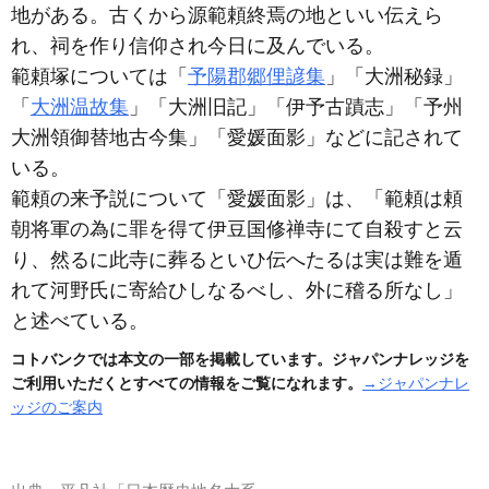
地がある。古くから源範頼終焉の地といい伝えら
れ、祠を作り信仰され今日に及んでいる。
範頼塚については「
予陽郡郷俚諺集
」「大洲秘録」
「
大洲温故集
」「大洲旧記」「伊予古蹟志」「予州
大洲領御替地古今集」「愛媛面影」などに記されて
いる。
範頼の来予説について「愛媛面影」は、「範頼は頼
朝将軍の為に罪を得て伊豆国修禅寺にて自殺すと云
り、然るに此寺に葬るといひ伝へたるは実は難を遁
れて河野氏に寄給ひしなるべし、外に稽る所なし」
と述べている。
コトバンクでは本文の一部を掲載しています。ジャパンナレッジを
ご利用いただくとすべての情報をご覧になれます。
→ジャパンナレ
ッジのご案内