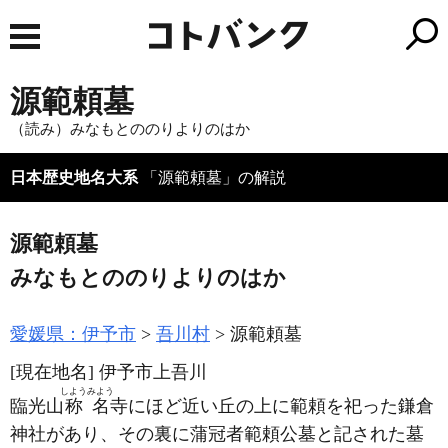
源範頼墓
（読み）みなもとののりよりのはか
日本歴史地名大系
「源範頼墓」の解説
源範頼墓
みなもとののりよりのはか
愛媛県：伊予市
吾川村
源範頼墓
[現在地名]
伊予市上吾川
しようみよう
臨光山
称名
寺にほど近い丘の上に範頼を祀った鎌倉
神社があり、その裏に蒲冠者範頼公墓と記された墓