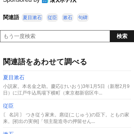
関連語
夏目漱石
従臣
漱石
句碑
関連語をあわせて調べる
夏目漱石
小説家。本名金之助。慶応(けいおう)3年1月5日（新暦2月9
日）に江戸牛込馬場下横町（東京都新宿区牛...
従臣
〘 名詞 〙 つき従う家来。扈従(こじゅう)の臣下。ともの家
来。[初出の実例]「領主龍造寺の押留せん...