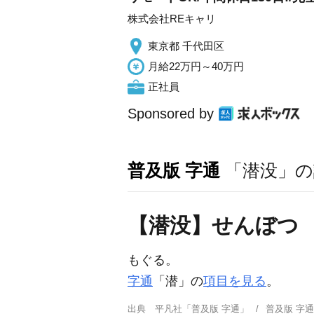
株式会社REキャリ
東京都 千代田区
月給22万円～40万円
正社員
Sponsored by
普及版 字通
「潜没」の
【潜没】せんぼつ
もぐる。
字通
「潜」の
項目を見る
。
出典
平凡社「普及版 字通」
普及版 字