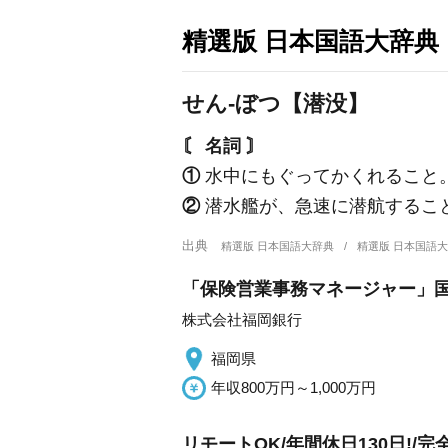
精選版 日本国語大辞典
せん‐ぼつ【潜没】
〘 名詞 〙
①
水中にもぐってかくれること。
②
潜水艦が、急速に潜航するこ
出典
精選版 日本国語大辞典
精選版 日本国語
「保険営業事務マネージャー」
株式会社福岡銀行
福岡県
年収800万円～1,000万円
リモートOK/年間休日130日!/