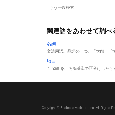
関連語をあわせて調べ
名詞
文法用語。品詞の一つ。「太郎」「学
項目
１ 物事を、ある基準で区分けしたと
Copyright © Business Architect Inc. All Rights R