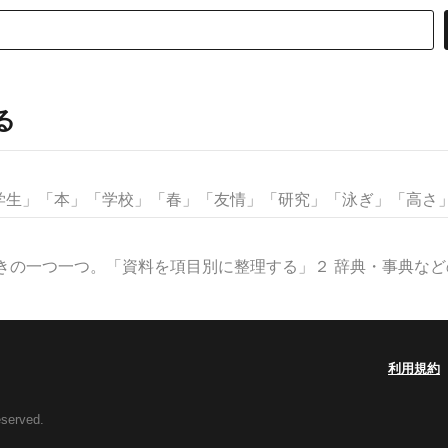
る
生」「本」「学校」「春」「友情」「研究」「泳ぎ」「高さ」な
きの一つ一つ。「資料を項目別に整理する」２ 辞典・事典などの見
利用規約
eserved.