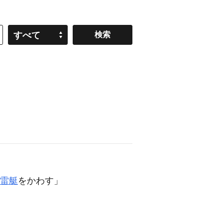
すべて
雷艇
をかわす」