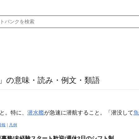
」の意味・読み・例文・類語
と。特に、
潜水艦
が急速に潜航すること。「
潜没
して
魚
情報
|
凡例
事務/未経験スタート歓迎!週休2日のシフト制