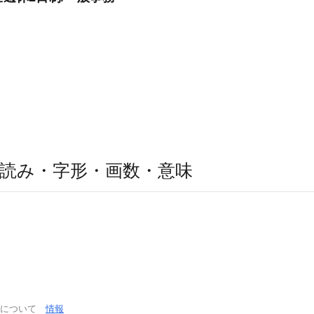
読み・字形・画数・意味
通について
情報