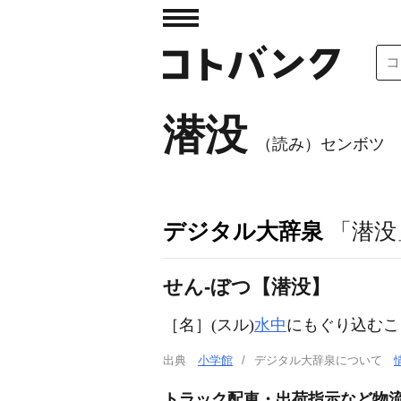
潜没
（読み）センボツ
デジタル大辞泉
「潜没
せん‐ぼつ【潜没】
［名］
(スル)
水中
にもぐり込むこ
出典
小学館
デジタル大辞泉について
トラック配車・出荷指示など物流