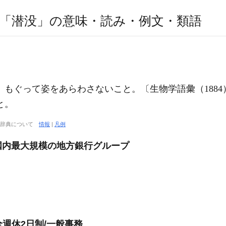
「潜没」の意味・読み・例文・類語
もぐって姿をあらわさないこと。〔生物学語彙（1884
と。
大辞典について
情報
|
凡例
国内最大規模の地方銀行グループ
完全週休2日制/一般事務