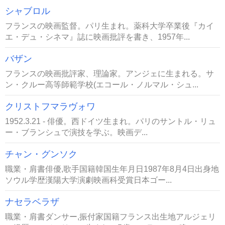
シャブロル
フランスの映画監督。パリ生まれ。薬科大学卒業後『カイ
エ・デュ・シネマ』誌に映画批評を書き、1957年...
バザン
フランスの映画批評家、理論家。アンジェに生まれる。サ
ン・クルー高等師範学校(エコール・ノルマル・シュ...
クリストフマラヴォワ
1952.3.21 - 俳優。西ドイツ生まれ。パリのサントル・リュ
ー・ブランシュで演技を学ぶ。映画デ...
チャン・グンソク
職業・肩書俳優,歌手国籍韓国生年月日1987年8月4日出身地
ソウル学歴漢陽大学演劇映画科受賞日本ゴー...
ナセラベラザ
職業・肩書ダンサー,振付家国籍フランス出生地アルジェリ