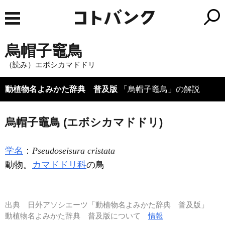
烏帽子竈鳥
（読み）エボシカマドドリ
動植物名よみかた辞典 普及版
「烏帽子竈鳥」の解説
烏帽子竈鳥 (エボシカマドドリ)
学名
：
Pseudoseisura cristata
動物。
カマドドリ科
の鳥
出典
日外アソシエーツ「動植物名よみかた辞典 普及版」
動植物名よみかた辞典 普及版について
情報