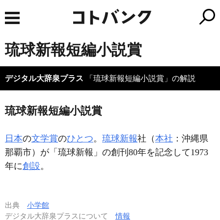
琉球新報短編小説賞
デジタル大辞泉プラス
「琉球新報短編小説賞」の解説
琉球新報短編小説賞
日本
の
文学賞
の
ひとつ
。
琉球新報
社（
本社
：沖縄県
那覇市）が「琉球新報」の創刊80年を記念して1973
年に
創設
。
出典
小学館
デジタル大辞泉プラスについて
情報