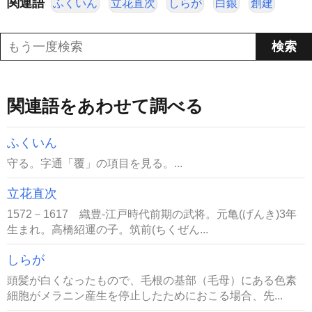
関連語
ふくいん
立花直次
しらが
白銀
創建
関連語をあわせて調べる
ふくいん
守る。字通「覆」の項目を見る。...
立花直次
1572－1617 織豊-江戸時代前期の武将。元亀(げんき)3年
生まれ。高橋紹運の子。筑前(ちくぜん...
しらが
頭髪が白くなったもので、毛根の基部（毛母）にある色素
細胞がメラニン産生を停止したためにおこる場合、先...