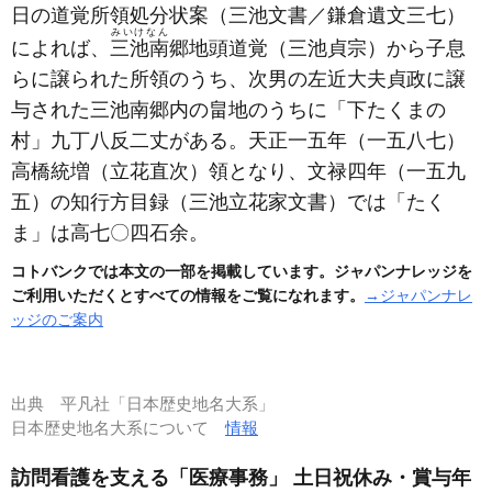
日の道覚所領処分状案
（三池文書／鎌倉遺文三七）
みいけなん
によれば、
三池南
郷地頭道覚
（三池貞宗）
から子息
らに譲られた所領のうち、次男の左近大夫貞政に譲
与された三池南郷内の畠地のうちに「下たくまの
村」九丁八反二丈がある。天正一五年
（一五八七）
高橋統増
（立花直次）
領となり、文禄四年
（一五九
五）
の知行方目録
（三池立花家文書）
では「たく
ま」は高七〇四石余。
コトバンクでは本文の一部を掲載しています。ジャパンナレッジを
ご利用いただくとすべての情報をご覧になれます。
→ジャパンナレ
ッジのご案内
出典
平凡社「日本歴史地名大系」
日本歴史地名大系について
情報
訪問看護を支える「医療事務」 土日祝休み・賞与年