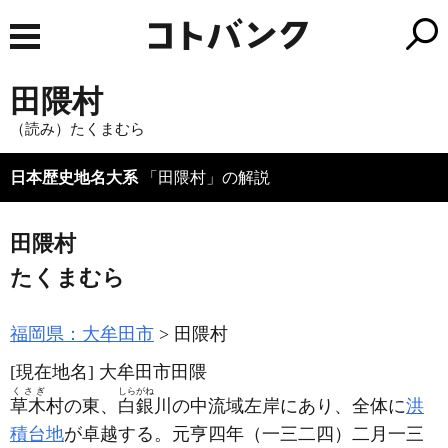
田隈村
（読み）たくまむら
日本歴史地名大系
「田隈村」の解説
田隈村
たくまむら
福岡県：大牟田市
田隈村
[現在地名]
大牟田市田隈
くさぎ
しらがね
草木
村の東、
白銀
川の中流域左岸にあり、全体に
洪
積台地
が卓越する。元亨四年
（一三二四）
二月一三