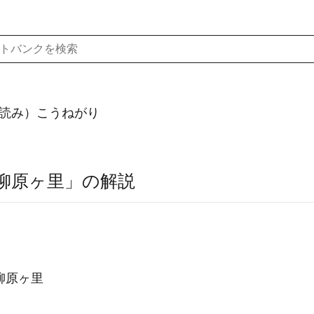
読み）こうねがり
柳原ヶ里」の解説
柳原ヶ里