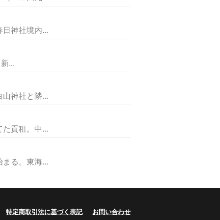
神社境内...
...
神社と隣...
貢租。中...
る。東海...
特定商取引法に基づく表記
お問い合わせ