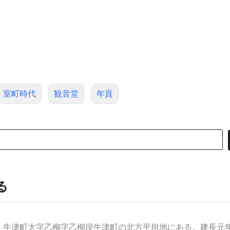
室町時代
観音堂
年貢
る
牛津町大字乙柳字乙柳現牛津町の北方平坦地にある。建長元年（