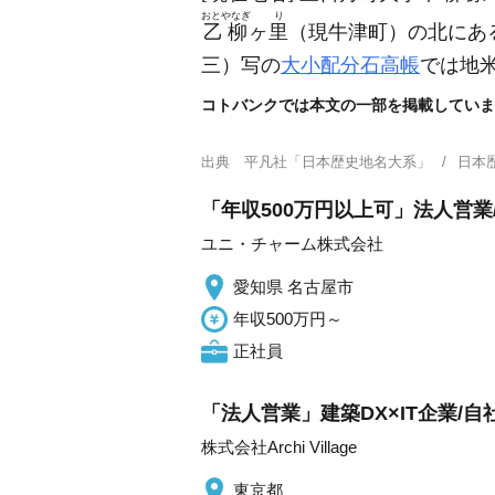
おとやなぎ
り
乙柳
ヶ
里
（現牛津町）
の北にあ
三）
写の
大小配分石高帳
では地
コトバンクでは本文の一部を掲載していま
出典
平凡社「日本歴史地名大系」
日本
「年収500万円以上可」法人営業
ユニ・チャーム株式会社
愛知県 名古屋市
年収500万円～
正社員
「法人営業」建築DX×IT企業/
株式会社Archi Village
東京都