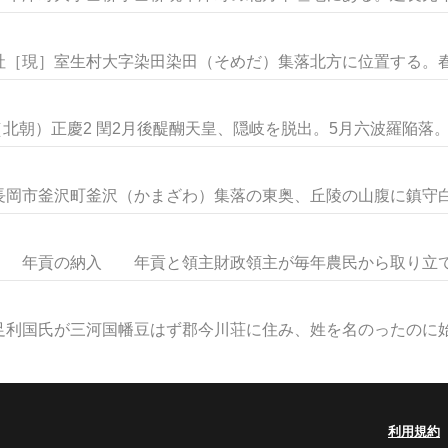
［現］室生村大字染田染田（そめだ）集落北方に位置する。春日
（北朝）正慶2 閏2月後醍醐天皇、隠岐を脱出。5月六波羅陥落。新
岡市釜沢町釜沢（かまざわ）集落の東奥、丘陵の山腹に鎮守白山
年貢の納入 年貢と領主財政領主が毎年農民から取り立てた
利国氏が三河国幡豆はず郡今川荘に住み、姓を名のったのに始ま
利用規約