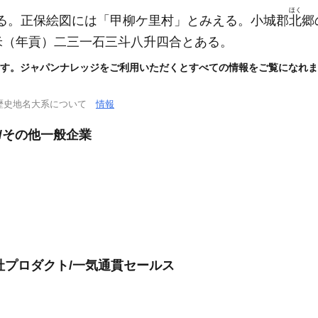
ほく
る。正保絵図には「甲柳ケ里村」とみえる。小城郡
北
郷
米
（年貢）
二三一石三斗八升四合とある。
す。ジャパンナレッジをご利用いただくとすべての情報をご覧になれま
歴史地名大系について
情報
/その他一般企業
自社プロダクト/一気通貫セールス