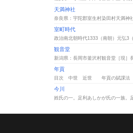
天満神社
奈良県：宇陀郡室生村染田村天満神社
室町時代
政治南北朝時代1333（南朝）元弘3
観音堂
新潟県：長岡市釜沢村観音堂［現］長
年貢
目次 中世 近世 年貢の賦課法 
今川
姓氏の一。足利あしかが氏の一族。足