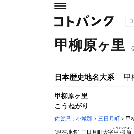
甲柳原ヶ里
（
日本歴史地名大系
「甲
甲柳原ヶ里
こうねがり
佐賀県：小城郡
三日月町
甲
こうやなぎはら
[現在地名]
三日月町大字
甲柳原