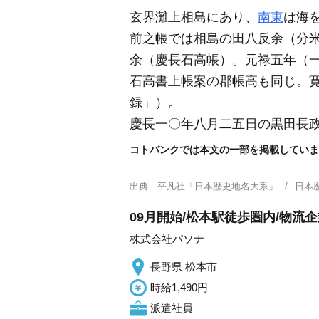
玄界灘上相島にあり、
南東
は海
前之帳では相島の田八反余
（分
余
（慶長石高帳）
。元禄五年
（
石高書上帳案の郡帳高も同じ。
録」）
。
慶長一〇年八月二五日の黒田長
コトバンクでは本文の一部を掲載していま
出典
平凡社「日本歴史地名大系」
日本
09月開始/松本駅徒歩圏内/物流
株式会社パソナ
長野県 松本市
時給1,490円
派遣社員