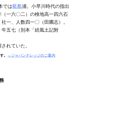
本では
藍島
浦。小早川時代の指出
年
（一六〇二）
の検地高一四六石
・社一、人数四一〇
（田圃志）
。
、牛五七
（別本「続風土記附
握されていた。
す。
→ジャパンナレッジのご案内
務