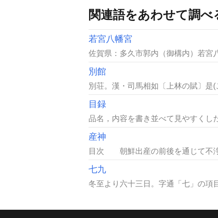
関連語をあわせて調べ
若宮八幡宮
佐賀県：多久市郭内（御構内）若宮八
別館
別荘。漢・司馬相如〔上林の賦〕是(こ
目録
品名，内容を書き並べて見やすくした
産神
目次 朝鮮出産の前後を通じて不浄を
七九
冬至より六十三日。字通「七」の項目を