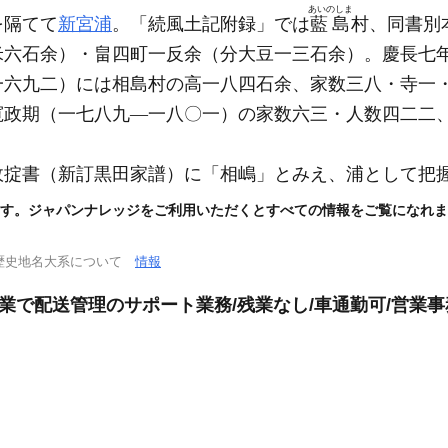
あいのしま
を隔てて
新宮浦
。「続風土記附録」では
藍島
村、同書別
米六石余）
・畠四町一反余
（分大豆一三石余）
。慶長七
一六九二）
には相島村の高一八四石余、家数三八・寺一
寛政期
（一七八九―一八〇一）
の家数六三・人数四二二
政掟書
（新訂黒田家譜）
に「相嶋」とみえ、浦として把
す。ジャパンナレッジをご利用いただくとすべての情報をご覧になれま
歴史地名大系について
情報
企業で配送管理のサポート業務/残業なし/車通勤可/営業事