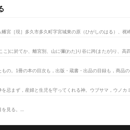
る
幡宮［現］多久市多久町字宮城東の原（ひがしのはる）、梶峰（
こ)に於てか、離宮別、山に彌(わた)り谷に跨(またが)り、高四、
もの。1冊の本の目次も，出版・蔵書・出品の目録も，商品のカタ
忌まず，産婦と生児を守ってくれる神。ウブサマ，ウノカミ，
見る。...