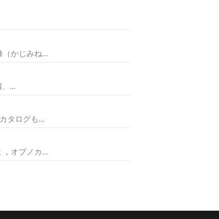
かじみね...
...
ログも...
オブノカ...