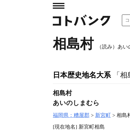
相島村
（読み）あい
日本歴史地名大系
「相
相島村
あいのしまむら
福岡県：糟屋郡
新宮町
相島
[現在地名]
新宮町相島