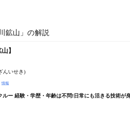
川鉱山」の解説
鉱山】
ざんいせき
)
て
情報
ルー 経験・学歴・年齢は不問!日常にも活きる技術が身に付