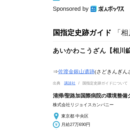
Sponsored by
国指定史跡ガイド
「相
あいかわこうざん【相川
⇒
佐渡金銀山遺跡
(
さどきんぎん
出典
講談社
国指定史跡ガイドについ
清掃/聖路加国際病院の環境整備ク
株式会社リジョイスカンパニー
東京都 中央区
月給27万690円