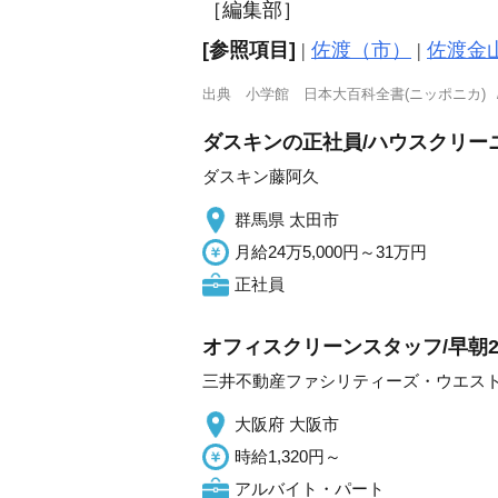
［編集部］
[参照項目]
|
佐渡（市）
|
佐渡金
出典
小学館 日本大百科全書(ニッポニカ)
ダスキンの正社員/ハウスクリー
ダスキン藤阿久
群馬県 太田市
月給24万5,000円～31万円
正社員
オフィスクリーンスタッフ/早朝
三井不動産ファシリティーズ・ウエス
大阪府 大阪市
時給1,320円～
アルバイト・パート