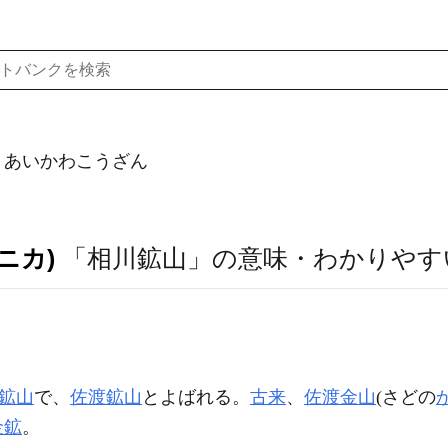
）あいかわこうざん
ニカ)
「相川鉱山」の意味・わかりやす
鉱山
で、
佐渡鉱山
とよばれる。
古来
、
佐渡金山
(さどの
金鉱
。