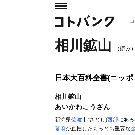
相川鉱山
（読み
日本大百科全書(ニッポ
相川鉱山
あいかわこうざん
新潟県
佐渡
市(さどし)
西部
にある
幕府
が直轄したもっとも重要な