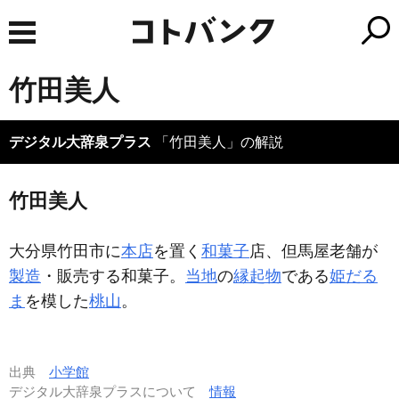
竹田美人
デジタル大辞泉プラス
「竹田美人」の解説
竹田美人
大分県竹田市に
本店
を置く
和菓子
店、但馬屋老舗が
製造
・販売する和菓子。
当地
の
縁起物
である
姫だる
ま
を模した
桃山
。
出典
小学館
デジタル大辞泉プラスについて
情報