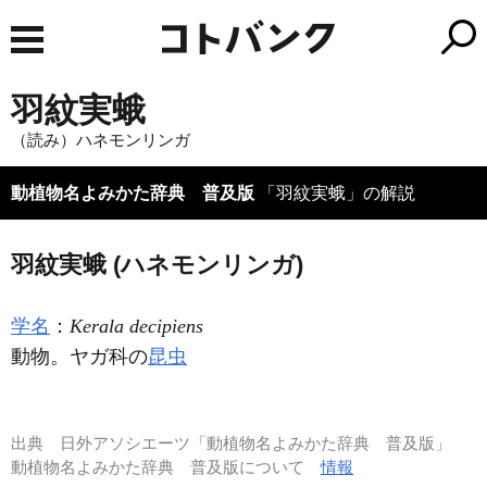
羽紋実蛾
（読み）ハネモンリンガ
動植物名よみかた辞典 普及版
「羽紋実蛾」の解説
羽紋実蛾 (ハネモンリンガ)
学名
：
Kerala decipiens
動物。ヤガ科の
昆虫
出典
日外アソシエーツ「動植物名よみかた辞典 普及版」
動植物名よみかた辞典 普及版について
情報