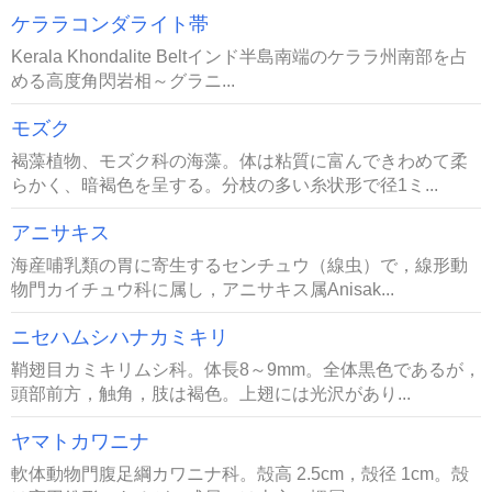
ケララコンダライト帯
Kerala Khondalite Beltインド半島南端のケララ州南部を占
める高度角閃岩相～グラニ...
モズク
褐藻植物、モズク科の海藻。体は粘質に富んできわめて柔
らかく、暗褐色を呈する。分枝の多い糸状形で径1ミ...
アニサキス
海産哺乳類の胃に寄生するセンチュウ（線虫）で，線形動
物門カイチュウ科に属し，アニサキス属Anisak...
ニセハムシハナカミキリ
鞘翅目カミキリムシ科。体長8～9mm。全体黒色であるが，
頭部前方，触角，肢は褐色。上翅には光沢があり...
ヤマトカワニナ
軟体動物門腹足綱カワニナ科。殻高 2.5cm，殻径 1cm。殻