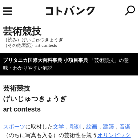
芸術競技
（読み）げいじゅつきょうぎ
（その他表記）art contests
ブリタニカ国際大百科事典 小項目事典
「芸術競技」の意
味・わかりやすい解説
芸術競技
げいじゅつきょうぎ
art contests
スポーツ
に取材した
文学
，
彫刻
，
絵画
，
建築
，
音楽
（のちに写真も入る）の芸術性を競う
オリンピック