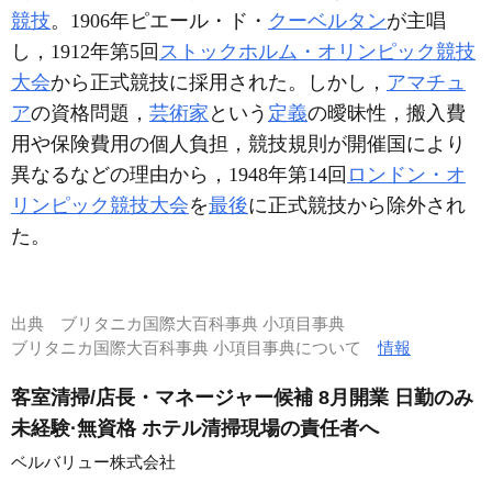
競技
。1906年ピエール・ド・
クーベルタン
が主唱
し，1912年第5回
ストックホルム・オリンピック競技
大会
から正式競技に採用された。しかし，
アマチュ
ア
の資格問題，
芸術家
という
定義
の曖昧性，搬入費
用や保険費用の個人負担，競技規則が開催国により
異なるなどの理由から，1948年第14回
ロンドン・オ
リンピック競技大会
を
最後
に正式競技から除外され
た。
出典
ブリタニカ国際大百科事典 小項目事典
ブリタニカ国際大百科事典 小項目事典について
情報
客室清掃/店長・マネージャー候補 8月開業 日勤のみ
未経験·無資格 ホテル清掃現場の責任者へ
ベルバリュー株式会社