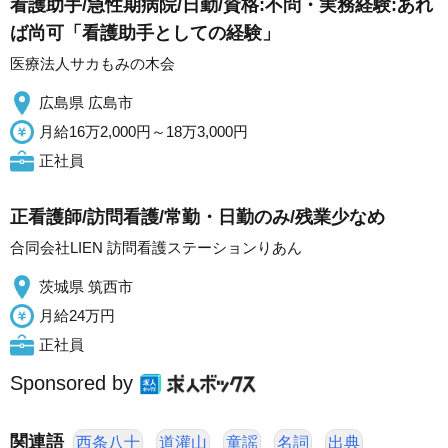
看護助手/急性期病院/日勤/資格:不問・実務経験:あれ
ば尚可「看護助手としての経験」
医療法人サカもみの木会
広島県 広島市
月給16万2,000円～18万3,000円
正社員
正看護師/訪問看護/常勤・日勤のみ/残業少なめ
合同会社LIEN 訪問看護ステーションりあん
茨城県 筑西市
月給24万円
正社員
Sponsored by
関連語
西条八十
道灌山
童謡
名詞
出典