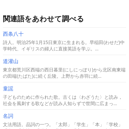
関連語をあわせて調べる
西条八十
詩人。明治25年1月15日東京に生まれる。早稲田(わせだ)中
学時代、イギリスの婦人に直接英語を学ぶ。...
道灌山
東京都荒川区西端の西日暮里(にしにっぽり)から北区南東端
の田端(たばた)に続く丘陵。上野から赤羽に続...
童謡
子どものために作られた歌。古くは〈わざうた〉と読み，
社会を風刺する歌などが読み人知らずで世間に広まっ...
名詞
文法用語。品詞の一つ。「太郎」「学生」「本」「学校」