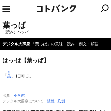
葉っぱ
（読み）ハッパ
デジタル大辞泉
「葉っぱ」の意味・読み・例文・類語
はっ‐ぱ【葉っぱ】
は
「
葉
」に同じ。
出典
小学館
デジタル大辞泉について
情報
|
凡例