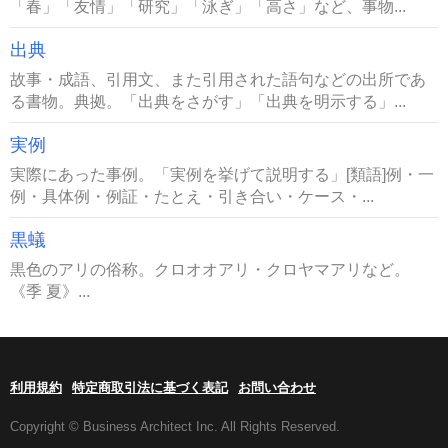
「春」「友情」「研究」「泳ぎ」「高さ」など、事物...
出典
故事・成語、引用文、また引用された語句などの出所であ
る書物。典拠。「出典をさがす」「出典を明示する」...
実例
実際にあった事例。「実例を挙げて説明する」[類語]例・一
例・具体例・例証・たとえ・引き合い・ケース・...
黒蟻
黒色のアリの俗称。クロオオアリ・クロヤマアリなど。
《季 夏》...
利用規約
特定商取引法に基づく表記
お問い合わせ
Copyright © Business Architect Inc. All Rights Reserved.