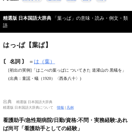
精選版 日本国語大辞典
「葉っぱ」の意味・読み・例文・類
語
はっ‐ぱ【葉ぱ】
〘 名詞 〙
＝
は（葉）
[初出の実例]「はこべの葉っぱに ついてきた 道灌山の 黒蟻を」
(出典：童謡・蟻（1920）〈西条八十〉)
出典
精選版 日本国語大辞典
精選版 日本国語大辞典について
情報
|
凡例
看護助手/急性期病院/日勤/資格:不問・実務経験:あれ
ば尚可「看護助手としての経験」