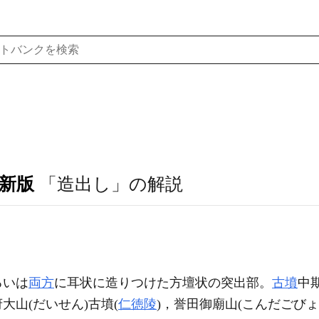
訂新版
「造出し」の解説
るいは
両方
に耳状に造りつけた方壇状の突出部。
古墳
中
山(だいせん)古墳(
仁徳陵
)，誉田御廟山(こんだごびょ