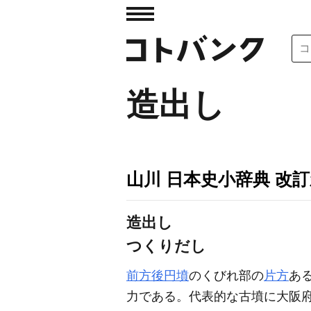
造出し
山川 日本史小辞典 改
造出し
つくりだし
前方後円墳
のくびれ部の
片方
あ
力である。代表的な古墳に大阪府大