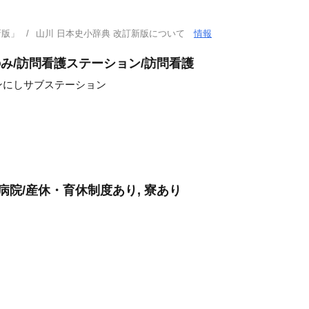
新版」
山川 日本史小辞典 改訂新版について
情報
のみ/訪問看護ステーション/訪問看護
ンにしサブステーション
病院/産休・育休制度あり, 寮あり