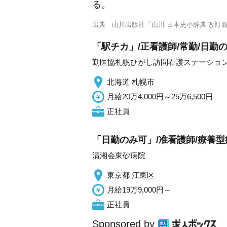
る。
出典
山川出版社「山川 日本史小辞典 改訂
「駅チカ」/正看護師/常勤/日勤
勤医協札幌ひがし訪問看護ステーショ
北海道 札幌市
月給20万4,000円～25万6,500円
正社員
「日勤のみ可」/准看護師/療養型
清湘会東砂病院
東京都 江東区
月給19万9,000円～
正社員
Sponsored by