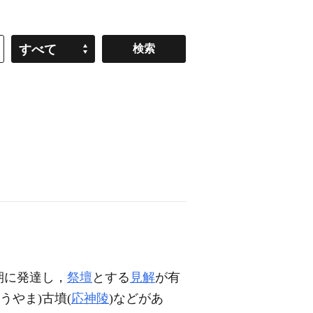
すべて
期に発達し，
祭壇
とする
見解
が有
うやま)古墳(
応神陵
)などがあ