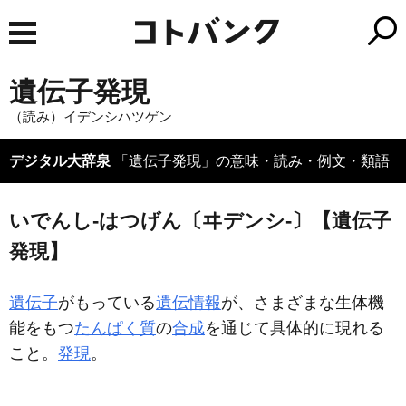
遺伝子発現
（読み）イデンシハツゲン
デジタル大辞泉
「遺伝子発現」の意味・読み・例文・類語
いでんし‐はつげん〔ヰデンシ‐〕【遺伝子
発現】
遺伝子
がもっている
遺伝情報
が、さまざまな生体機
能をもつ
たんぱく質
の
合成
を通じて具体的に現れる
こと。
発現
。