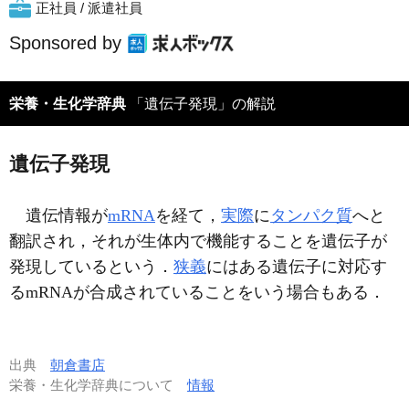
正社員 / 派遣社員
Sponsored by
栄養・生化学辞典
「遺伝子発現」の解説
遺伝子発現
遺伝情報が
mRNA
を経て，
実際
に
タンパク質
へと
翻訳され，それが生体内で機能することを遺伝子が
発現しているという．
狭義
にはある遺伝子に対応す
るmRNAが合成されていることをいう場合もある．
出典
朝倉書店
栄養・生化学辞典について
情報