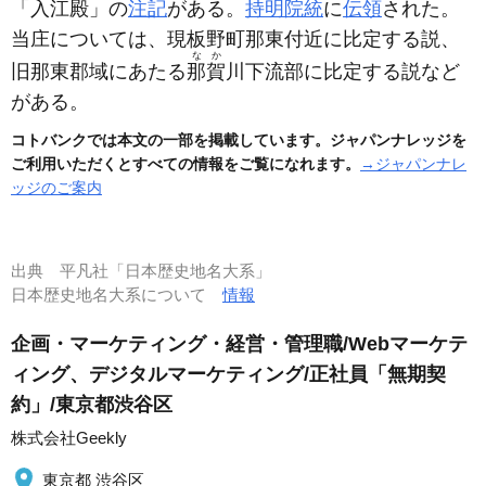
「入江殿」の
注記
がある。
持明院統
に
伝領
された。
当庄については、現板野町那東付近に比定する説、
なか
旧那東郡域にあたる
那賀
川下流部に比定する説など
がある。
コトバンクでは本文の一部を掲載しています。ジャパンナレッジを
ご利用いただくとすべての情報をご覧になれます。
→ジャパンナレ
ッジのご案内
出典
平凡社「日本歴史地名大系」
日本歴史地名大系について
情報
企画・マーケティング・経営・管理職/Webマーケテ
ィング、デジタルマーケティング/正社員「無期契
約」/東京都渋谷区
株式会社Geekly
東京都 渋谷区