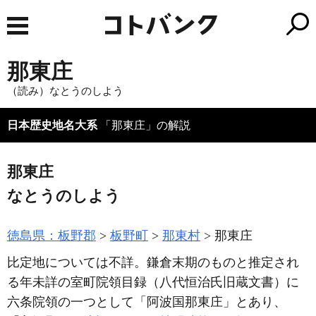
那東庄
（読み）なとうのしよう
日本歴史地名大系
「那東庄」の解説
那東庄
なとうのしよう
徳島県：板野郡
板野町
那東村
那東庄
比定地については不詳。鎌倉末期のものと推定され
る年未詳の室町院領目録
（八代恒治氏旧蔵文書）
に
六条院領の一つとして「阿波国那東庄」とあり、