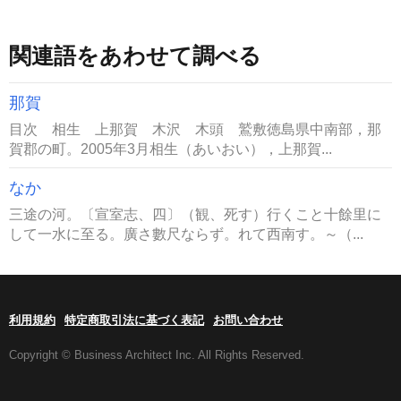
関連語をあわせて調べる
那賀
目次 相生 上那賀 木沢 木頭 鷲敷徳島県中南部，那
賀郡の町。2005年3月相生（あいおい），上那賀...
なか
三途の河。〔宣室志、四〕（観、死す）行くこと十餘里に
して一水に至る。廣さ數尺ならず。れて西南す。～（...
利用規約
特定商取引法に基づく表記
お問い合わせ
Copyright © Business Architect Inc. All Rights Reserved.