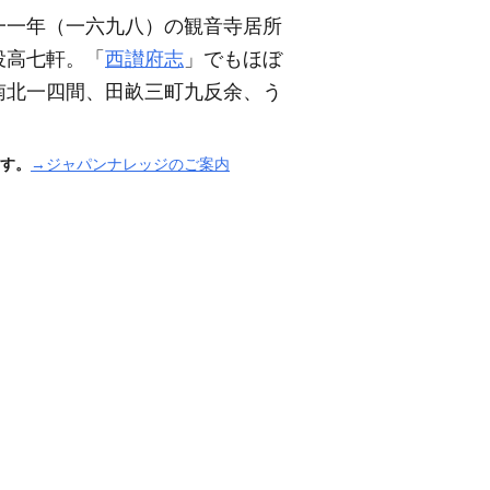
一一年
（一六九八）
の観音寺居所
役高七軒。「
西讃府志
」でもほぼ
南北一四間、田畝三町九反余、う
す。
→ジャパンナレッジのご案内
」