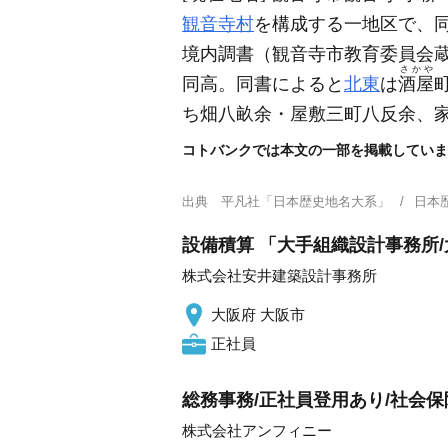
観音寺村
を構成する一地区で、
境内調書
（観音寺市教育委員会
さかや
同高。同書によると
北東
は
酒屋
ち畑八畝余・屋敷三町八反余、
コトバンクでは本文の一部を掲載していま
出典
平凡社「日本歴史地名大系」
日本
設備積算 「大手組織設計事務所/
株式会社安井建築設計事務所
大阪府 大阪市
正社員
総務事務/正社員登用あり/社会保
株式会社アンフィニー