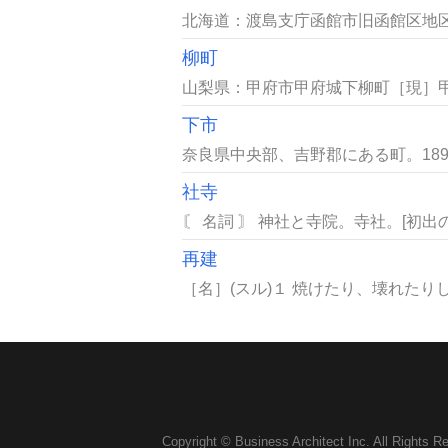
北海道：渡島支庁函館市旧函館区地区
柳町
山梨県：甲府市甲府城下柳町［現］甲
下市
奈良県中央部、吉野郡にある町。1890
社寺
〘 名詞 〙 神社と寺院。寺社。[初出
再建
［名］(スル)１ 焼けたり、壊れたり
Copyright © Business Architect Inc. All Rights R