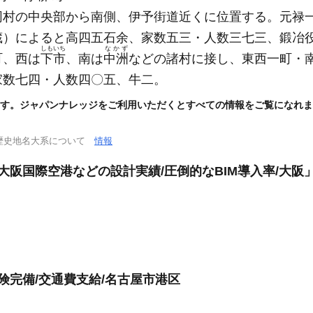
同村の中央部から南側、伊予街道近くに位置する。元禄
蔵）
によると高四五石余、家数五三・人数三七三、鍛冶
しもいち
なかず
町、西は
下市
、南は
中洲
などの諸村に接し、東西一町・
家数七四・人数四〇五、牛二。
す。ジャパンナレッジをご利用いただくとすべての情報をご覧になれま
歴史地名大系について
情報
大阪国際空港などの設計実績/圧倒的なBIM導入率/大阪
険完備/交通費支給/名古屋市港区