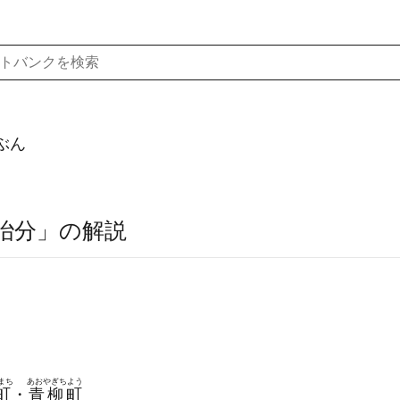
ぶん
冶分」の解説
まち
あおやぎちよう
町
・
青柳町