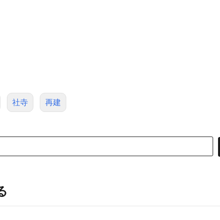
社寺
再建
る