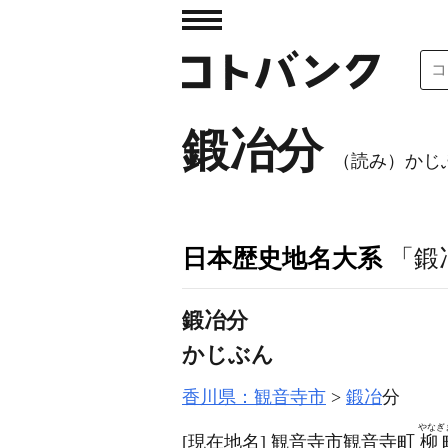
鍛冶分
（読み）かじ
日本歴史地名大系
「鍛
鍛冶分
かじぶん
香川県：観音寺市
鍛冶
分
やなぎ
[現在地名]
観音寺市観音寺町
柳