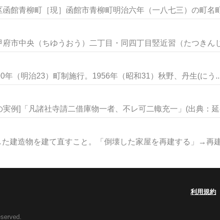
函館青柳町［現］函館市青柳町明治六年（一八七三）の町名町域
府市中央（ちゆうおう）二丁目・同四丁目竪近習（たつきんじゆ
年（明治23）町制施行。1956年（昭和31）秋野、丹生(にう..
の実例]「凡諸社寺請二借庫物一者、不レ可二輙充一」(出典：延喜.
した建造物を建て直すこと。「倒壊した家屋を再建する」→再建さ
利用規約
eserved.