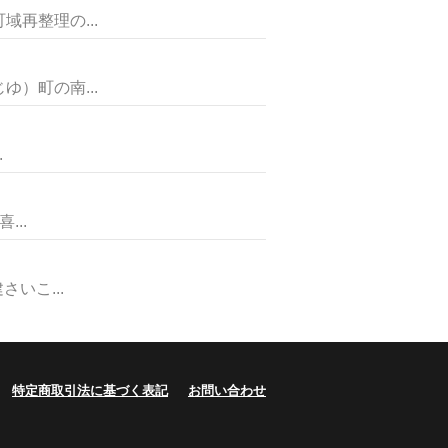
再整理の...
）町の南...
.
..
いこ...
特定商取引法に基づく表記
お問い合わせ