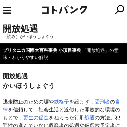
開放処遇
（読み）かいほうしょぐう
ブリタニカ国際大百科事典 小項目事典
「開放処遇」の意
味・わかりやすい解説
開放処遇
かいほうしょぐう
逃走防止のための塀や
鉄格子
を設けず，
受刑者
の
自
律
を信頼して，社会生活と近似した開放的な環境の
もとで，
更生
の
促進
をねらった行刑
処遇
の方法。犯
罪性の進んでいない収容者の処遇や仮釈放予定者に