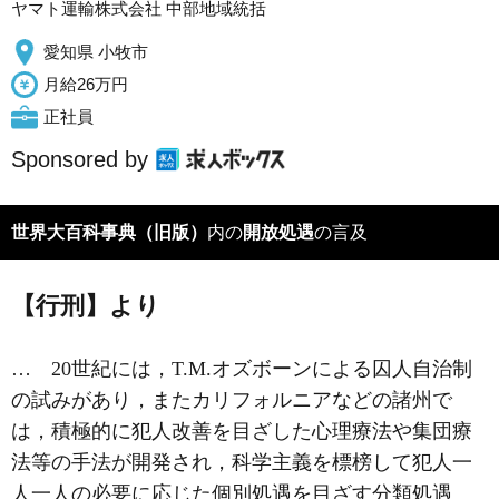
ヤマト運輸株式会社 中部地域統括
愛知県 小牧市
月給26万円
正社員
Sponsored by
世界大百科事典（旧版）
内の
開放処遇
の言及
【行刑】より
… 20世紀には，
T.M.オズボーン
による囚人自治制
の試みがあり，またカリフォルニアなどの諸州で
は，積極的に犯人改善を目ざした心理療法や集団療
法等の手法が開発され，科学主義を標榜して犯人一
人一人の必要に応じた個別処遇を目ざす分類処遇