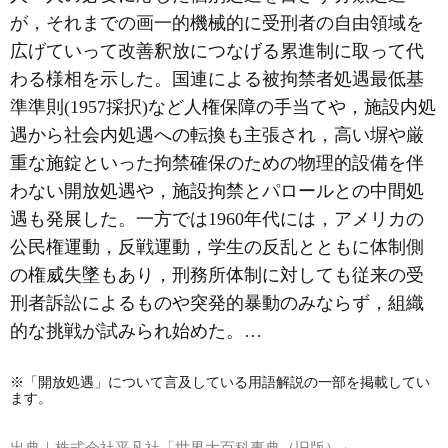
が，それまでの画一的機械的に受刑者の自由領域を
広げていって改善釈放につなげる累進制に取って代
わる様相を示した。国連による被拘禁者処遇最低基
準準則(1957採択)など人権保障の手当てや，施設内処
遇から社会内処遇への転換も主張され，高い塀や厳
重な施錠といった拘禁確保のための物理的設備を伴
わない開放処遇や，施設拘禁とパロールとの中間処
遇も発展した。一方では1960年代には，アメリカの
公民権運動，反戦運動，学生の反乱とともに体制側
の権威失墜もあり，刑務所体制に対しても従来の受
刑者訴訟によるものや突発的暴動のみならず，組織
的な挑戦が試みられ始めた。…
※「開放処遇」について言及している用語解説の一部を掲載してい
ます。
出典｜
株式会社平凡社「世界大百科事典（旧版）」