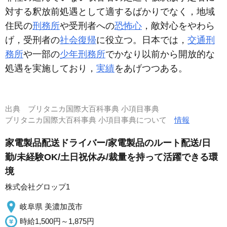
対する釈放前処遇として適するばかりでなく，地域
住民の
刑務所
や受刑者への
恐怖心
，敵対心をやわら
げ，受刑者の
社会復帰
に役立つ。日本では，
交通刑
務所
や一部の
少年刑務所
でかなり以前から開放的な
処遇を実施しており，
実績
をあげつつある。
出典
ブリタニカ国際大百科事典 小項目事典
ブリタニカ国際大百科事典 小項目事典について
情報
家電製品配送ドライバー/家電製品のルート配送/日
勤/未経験OK/土日祝休み/裁量を持って活躍できる環
境
株式会社グロップ1
岐阜県 美濃加茂市
時給1,500円～1,875円