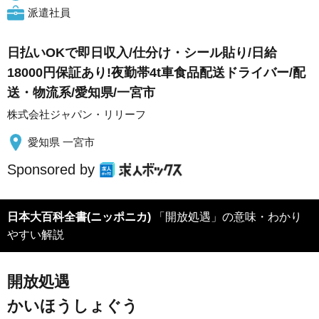
派遣社員
日払いOKで即日収入/仕分け・シール貼り/日給
18000円保証あり!夜勤帯4t車食品配送ドライバー/配
送・物流系/愛知県/一宮市
株式会社ジャパン・リリーフ
愛知県 一宮市
Sponsored by
日本大百科全書(ニッポニカ)
「開放処遇」の意味・わかり
やすい解説
開放処遇
かいほうしょぐう