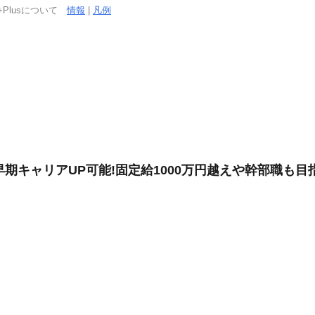
+Plusについて
情報
|
凡例
早期キャリアUP可能!固定給1000万円越えや幹部職も目