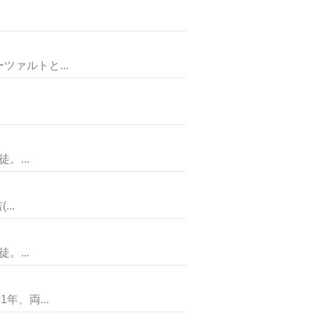
ァルトと...
...
..
...
、両...