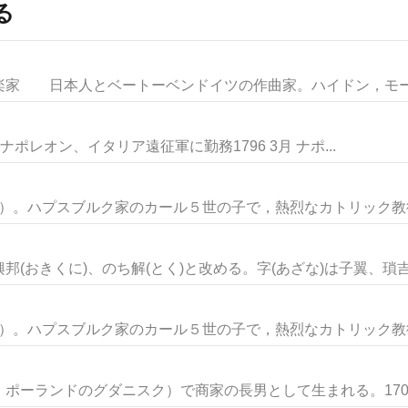
る
 日本人とベートーベンドイツの作曲家。ハイドン，モーツ
月 ナポレオン、イタリア遠征軍に勤務1796 3月 ナポ...
8年）。ハプスブルク家のカール５世の子で，熱烈なカトリック教徒。
おきくに)、のち解(とく)と改める。字(あざな)は子翼、瑣吉(.
8年）。ハプスブルク家のカール５世の子で，熱烈なカトリック教徒。
ポーランドのグダニスク）で商家の長男として生まれる。1701年