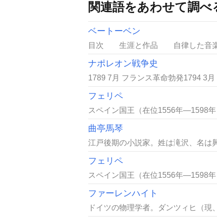
関連語をあわせて調べ
ベートーベン
目次 生涯と作品 自律した音楽家
ナポレオン戦争史
1789 7月 フランス革命勃発1794 3
フェリペ
スペイン国王（在位1556年―159
曲亭馬琴
江戸後期の小説家。姓は滝沢、名は興邦(
フェリペ
スペイン国王（在位1556年―159
ファーレンハイト
ドイツの物理学者。ダンツィヒ（現、