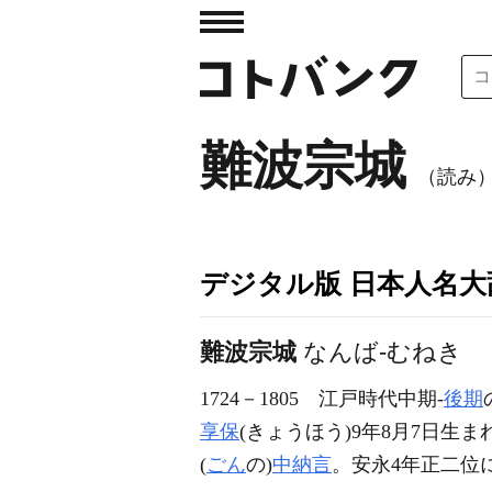
難波宗城
（読み）
デジタル版 日本人名大辞
難波宗城
なんば-むねき
1724－1805
江戸時代中期-
後期
享保
(きょうほう)9年8月7日生ま
(
ごん
の)
中納言
。安永4年正二位