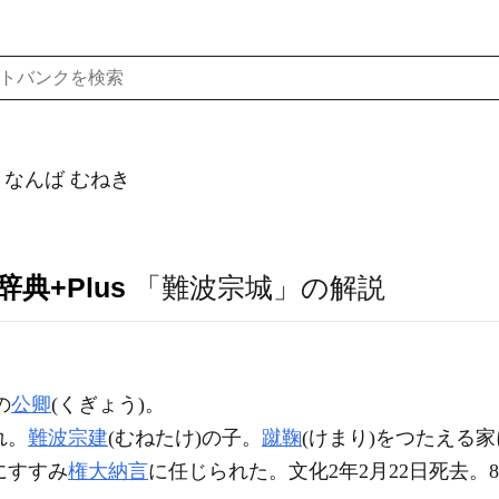
なんば むねき
典+Plus
「難波宗城」の解説
の
公卿
(くぎょう)。
れ。
難波宗建
(むねたけ)の子。
蹴鞠
(けまり)をつたえる家
にすすみ
権大納言
に任じられた。文化2年2月22日死去。8