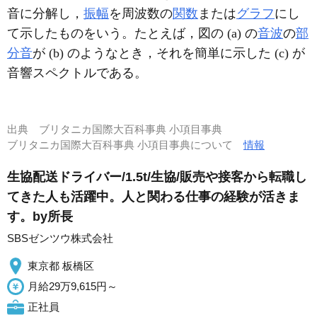
音に分解し，
振幅
を周波数の
関数
または
グラフ
にし
て示したものをいう。たとえば，図の (a) の
音波
の
部
分音
が (b) のようなとき，それを簡単に示した (c) が
音響スペクトルである。
出典
ブリタニカ国際大百科事典 小項目事典
ブリタニカ国際大百科事典 小項目事典について
情報
生協配送ドライバー/1.5t/生協/販売や接客から転職し
てきた人も活躍中。人と関わる仕事の経験が活きま
す。by所長
SBSゼンツウ株式会社
東京都 板橋区
月給29万9,615円～
正社員