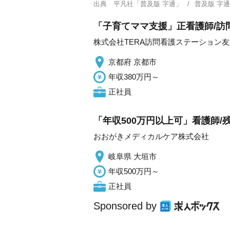
出典
平凡社「普及版 字通」
普及版 字
「子育てママ支援」正看護師/訪
株式会社TERA訪問看護ステーション友
京都府 京都市
年収380万円～
正社員
「年収500万円以上可」看護師/
おおがきメディカルケア株式会社
岐阜県 大垣市
年収500万円～
正社員
Sponsored by