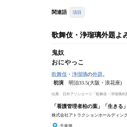
関連語
項目
歌舞伎・浄瑠璃外題よ
鬼奴
おにやっこ
歌舞伎
・
浄瑠璃
の
外題
。
初演
明治33.5(大阪・浪花座)
出典
日外アソシエーツ「歌舞伎・浄瑠璃外
「看護管理者柏の葉」「生きる
株式会社アトラクションホールディン
千葉県