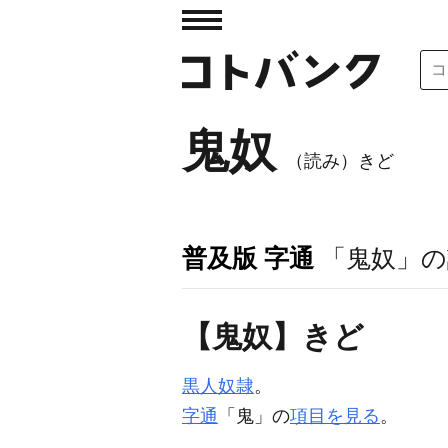
鬼奴
（読み）きど
普及版 字通
「鬼奴」の
【鬼奴】きど
黒人奴隷
。
字通
「鬼」の
項目を見る
。