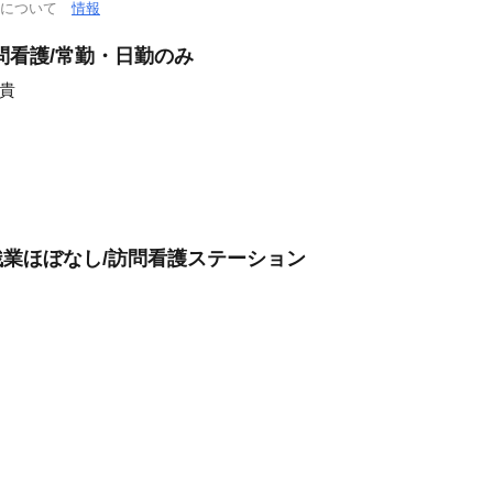
通について
情報
問看護/常勤・日勤のみ
貴
残業ほぼなし/訪問看護ステーション