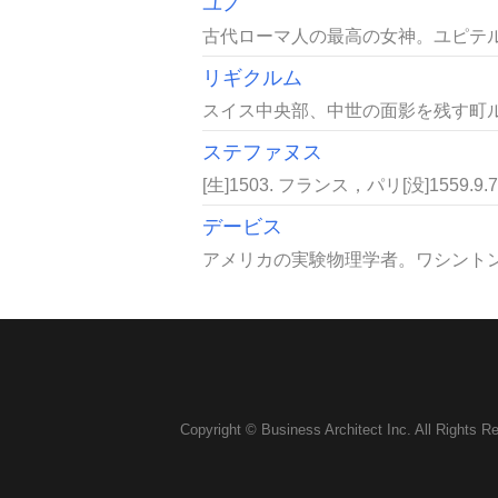
ユノ
古代ローマ人の最高の女神。ユピテル
リギクルム
スイス中央部、中世の面影を残す町ルツェ
ステファヌス
[生]1503. フランス，パリ[没]155
デービス
アメリカの実験物理学者。ワシントンD
Copyright © Business Architect Inc. All Rights R