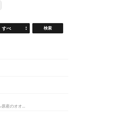
すべ
て
産のオオ...