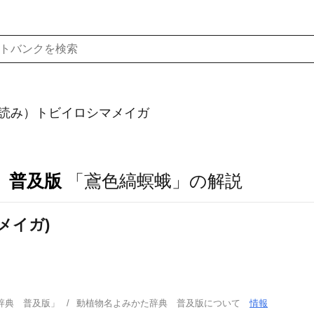
読み）トビイロシマメイガ
 普及版
「鳶色縞螟蛾」の解説
メイガ)
辞典 普及版」
動植物名よみかた辞典 普及版について
情報