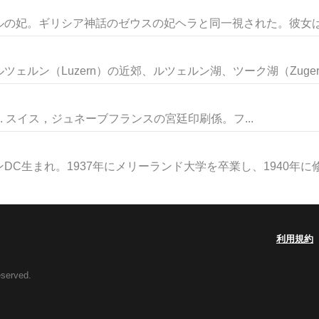
の妃。ギリシア神話のゼウスの妃ヘラと同一視された。彼女はも
ルン（Luzern）の近郊、ルツェルン湖、ツーク湖（Zuger..
9.9.7. スイス，ジュネーブフランスの宮廷印刷係。フ...
C生まれ。1937年にメリーランド大学を卒業し、1940年に修士
利用規約
eserved.