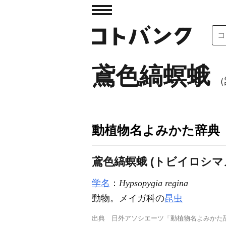
鳶色縞螟蛾
（
動植物名よみかた辞典
鳶色縞螟蛾 (トビイロシマ
学名
：
Hypsopygia regina
動物。メイガ科の
昆虫
出典
日外アソシエーツ「動植物名よみかた