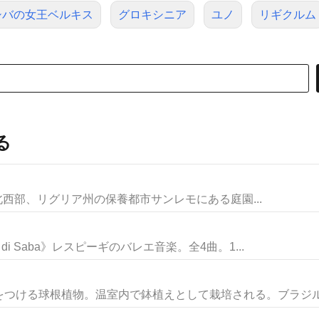
シバの女王ベルキス
グロキシニア
ユノ
リギクルム
る
》イタリア北西部、リグリア州の保養都市サンレモにある庭園...
a di Saba》レスピーギのバレエ音楽。全4曲。1...
つける球根植物。温室内で鉢植えとして栽培される。ブラジル原