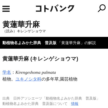
黄蓮華升麻
（読み）キレンゲショウマ
動植物名よみかた辞典 普及版
「黄蓮華升麻」の解説
黄蓮華升麻 (キレンゲショウマ)
学名
：
Kirengeshoma palmata
植物。
ユキノシタ科
の多年草,園芸植物
出典
日外アソシエーツ「動植物名よみかた辞典 普及版」
動植物名よみかた辞典 普及版について
情報