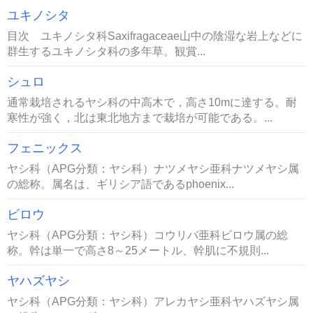
ユキノシタ
目次 ユキノシタ科Saxifragaceae山中の陰湿な岩上などに
群生するユキノシタ科の多年草。観賞...
シュロ
通常栽培されるヤシ科の中高木で，高さ10mに達する。耐
寒性が強く，北は東北地方まで栽培が可能である。...
フェニックス
ヤシ科（APG分類：ヤシ科）ナツメヤシ亜科ナツメヤシ属
の総称。属名は、ギリシア語であるphoenix...
ビロウ
ヤシ科（APG分類：ヤシ科）コウリバ亜科ビロウ属の総
称。幹は単一で高さ8～25メートル、幹肌に不規則...
ヤハズヤシ
ヤシ科（APG分類：ヤシ科）アレカヤシ亜科ヤハズヤシ属