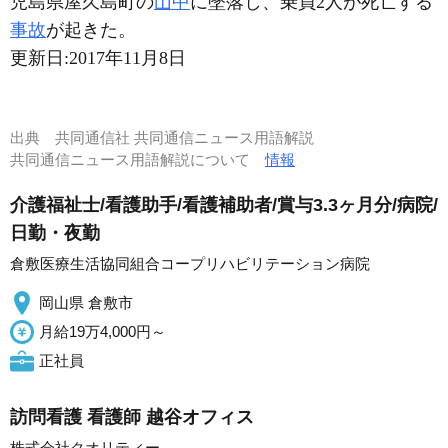
児島県屋久島町の
山中
に墜落し、乗員2人が死亡する
事故
が起きた。
更新日:
2017年11月8日
出典
共同通信社 共同通信ニュース用語解説
共同通信ニュース用語解説について
情報
介護福祉士/看護助手/看護補助者/賞与3.3ヶ月分/病院/
日勤・夜勤
倉敷医療生活協同組合コープリハビリテーション病院
岡山県 倉敷市
月給19万4,000円～
正社員
訪問看護 看護師 越谷オフィス
株式会社クオリティー