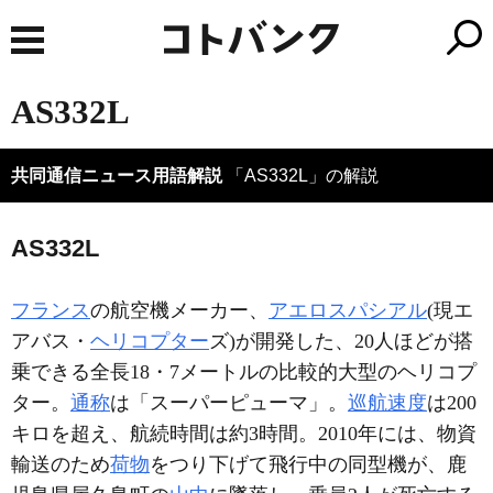
AS332L
共同通信ニュース用語解説
「AS332L」の解説
AS332L
フランス
の航空機メーカー、
アエロスパシアル
(現エ
アバス・
ヘリコプター
ズ)が開発した、20人ほどが搭
乗できる全長18・7メートルの比較的大型のヘリコプ
ター。
通称
は「スーパーピューマ」。
巡航速度
は200
キロを超え、航続時間は約3時間。2010年には、物資
輸送のため
荷物
をつり下げて飛行中の同型機が、鹿