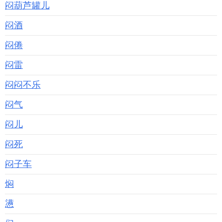
闷葫芦罐儿
闷酒
闷倦
闷雷
闷闷不乐
闷气
闷儿
闷死
闷子车
焖
懑