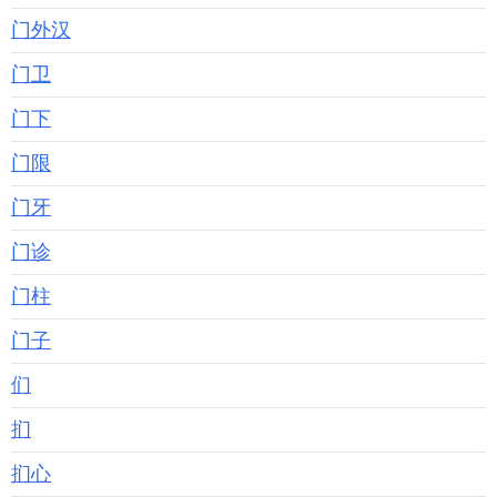
门外汉
门卫
门下
门限
门牙
门诊
门柱
门子
们
扪
扪心