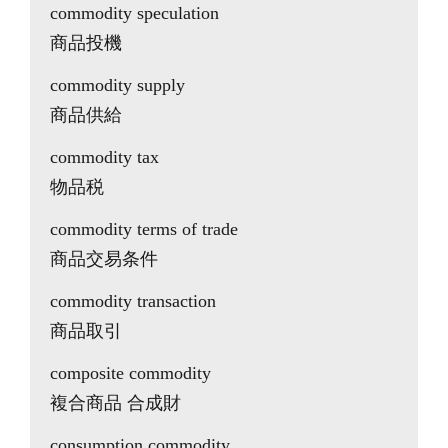
commodity speculation
商品投機
commodity supply
商品供給
commodity tax
物品税
commodity terms of trade
商品交易条件
commodity transaction
商品取引
composite commodity
複合商品 合成財
consumption commodity