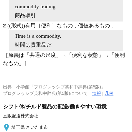
commodity
trading
商品取引
2
((形式))有用［便利］なもの，価値あるもの
．
Time is a
commodity
.
時間は貴重品だ
［原義は「共通の尺度」→「便利な状態」→「便利
なもの」］
出典
小学館「プログレッシブ英和中辞典(第5版)」
プログレッシブ英和中辞典(第5版)について
情報
|
凡例
シフト休/チルド製品の配送/働きやすい環境
直販配送株式会社
埼玉県 さいたま市