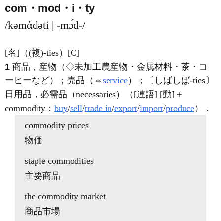
com・mod・i・ty
/kəmάdəti | -mɔ́d-/
[名]
（
(複)
-ties）
[C]
1
商品，産物（◇未加工農産物・金属材料・茶・コ
ーヒーなど）；売品（⇔
service
）；〔しばしば-ties〕
日用品，必需品（necessaries）（[連語]
[動]
＋
commodity：
buy
/
sell
/
trade in
/
export
/
import
/
produce
）
．
commodity
prices
物価
staple
commodities
主要商品
the
commodity
market
商品市場