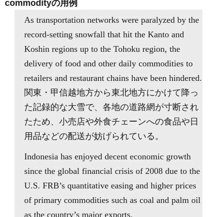
commodityの用例
As transportation networks were paralyzed by the
record-setting snowfall that hit the Kanto and
Koshin regions up to the Tohoku region, the
delivery of food and other daily commodities to
retailers and restaurant chains have been hindered.
関東・甲信越地方から東北地方にかけて降っ
た記録的な大雪で、各地の道路網が寸断され
たため、小売店や外食チェーンへの食品や日
用品などの配送が妨げられている。
Indonesia has enjoyed decent economic growth
since the global financial crisis of 2008 due to the
U.S. FRB’s quantitative easing and higher prices
of primary commodities such as coal and palm oil
as the country’s major exports.