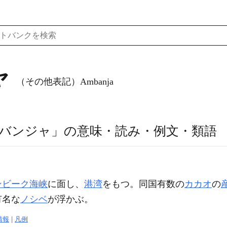
ャ
（その他表記）Ambanja
バンジャ」の意味・読み・例文・類語
）
ンビーク海峡
に面し、
港湾
をもつ。同国有数の
カカオ
の
有名な
ノシベ
が浮かぶ。
情報
|
凡例