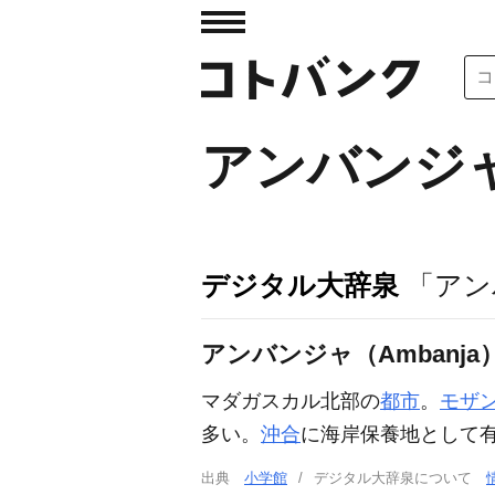
アンバンジ
デジタル大辞泉
「アン
アンバンジャ（Ambanja
マダガスカル北部の
都市
。
モザ
多い。
沖合
に海岸保養地として
出典
小学館
デジタル大辞泉について