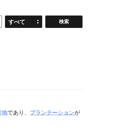
すべて
産地
であり、
プランテーション
が