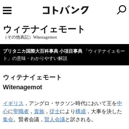
ウィテナイェモート
（その他表記）Witenagemot
ブリタニカ国際大百科事典 小項目事典
「ウィテナイェモー
ト」の意味・わかりやすい解説
ウィテナイェモート
Witenagemot
イギリス
，アングロ・サクソン時代において王を
中
心
に
聖職者
，
貴族
，
従士
により
構成
，大事を決した
集会
。賢者会議，
賢人会議
と訳される。