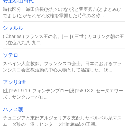
安土桃山時代
時代区分 織田信長(おだのぶなが)と豊臣秀吉(とよとみひ
でよし)とがそれぞれ政権を掌握した時代の名称...
シャルル
( Charles ) フランス王の名。[ 一 ] ( 三世 ) カロリング朝の王
（在位八九八‐九二...
ソテロ
スペイン人宣教師。フランシスコ会士。日本におけるフラ
ンシスコ会宣教活動の中心人物として活躍した。16...
アンリ3世
[生]1551.9.19. フォンテンブロー[没]1589.8.2. セーヌエワー
ズ，サンクルーバロ...
ハフス朝
チュニジアと東部アルジェリアを支配したベルベル系マス
ムーダ族の一派，ヒンタータHintāta族の王朝...