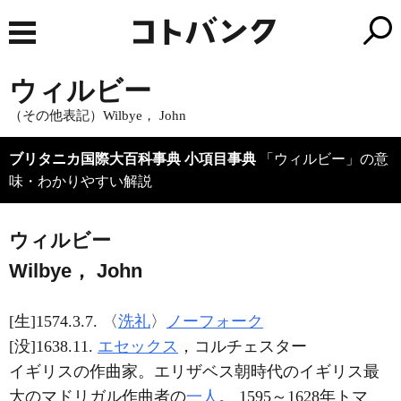
ウィルビー
（その他表記）Wilbye， John
ブリタニカ国際大百科事典 小項目事典
「ウィルビー」の意
味・わかりやすい解説
ウィルビー
Wilbye， John
[生]1574.3.7. 〈
洗礼
〉
ノーフォーク
[没]1638.11.
エセックス
，コルチェスター
イギリスの作曲家。エリザベス朝時代のイギリス最
大のマドリガル作曲者の
一人
。 1595～1628年トマ