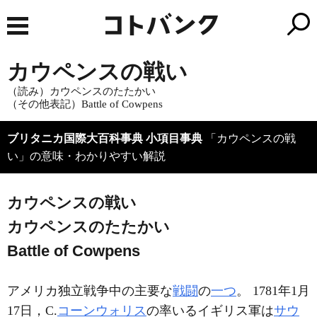
カウペンスの戦い
（読み）カウペンスのたたかい
（その他表記）Battle of Cowpens
ブリタニカ国際大百科事典 小項目事典
「カウペンスの戦
い」の意味・わかりやすい解説
カウペンスの戦い
カウペンスのたたかい
Battle of Cowpens
アメリカ独立戦争中の主要な
戦闘
の
一つ
。 1781年1月
17日，C.
コーンウォリス
の率いるイギリス軍は
サウ