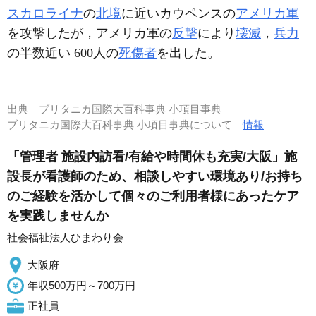
スカロライナ
の
北境
に近いカウペンスの
アメリカ軍
を攻撃したが，アメリカ軍の
反撃
により
壊滅
，
兵力
の半数近い 600人の
死傷者
を出した。
出典
ブリタニカ国際大百科事典 小項目事典
ブリタニカ国際大百科事典 小項目事典について
情報
「管理者 施設内訪看/有給や時間休も充実/大阪」施
設長が看護師のため、相談しやすい環境あり/お持ち
のご経験を活かして個々のご利用者様にあったケア
を実践しませんか
社会福祉法人ひまわり会
大阪府
年収500万円～700万円
正社員