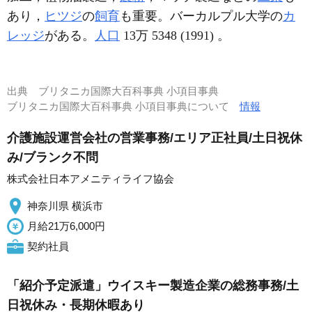
あり，
ヒツジ
の
飼育
も重要。バーカルプル大学の
カ
レッジ
がある。
人口
13万 5348 (1991) 。
出典
ブリタニカ国際大百科事典 小項目事典
ブリタニカ国際大百科事典 小項目事典について
情報
介護施設運営会社の営業事務/エリア正社員/土日祝休
み/ブランク不問
株式会社日本アメニティライフ協会
神奈川県 横浜市
月給21万6,000円
契約社員
「紹介予定派遣」ウイスキー製造企業の総務事務/土
日祝休み・長期休暇あり