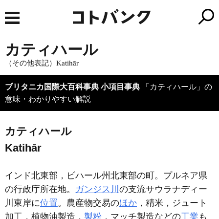
カティハール
（その他表記）Katihār
ブリタニカ国際大百科事典 小項目事典
「カティハール」の
意味・わかりやすい解説
カティハール
Katihār
インド北東部，ビハール州北東部の町。プルネア県
の行政庁所在地。
ガンジス川
の支流サウラナディー
川東岸に
位置
。農産物交易の
ほか
，精米，ジュート
加工，植物油製造，
製粉
，マッチ製造などの
工業
も