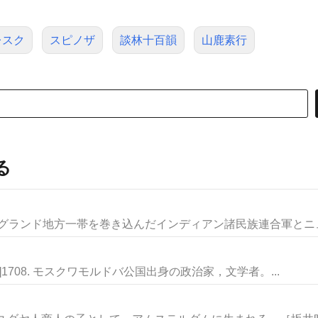
レスク
スピノザ
談林十百韻
山鹿素行
る
ングランド地方一帯を巻き込んだインディアン諸民族連合軍とニュー
没]1708. モスクワモルドバ公国出身の政治家，文学者。...