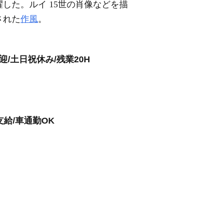
した。ルイ 15世の肖像などを描
された
作風
。
/土日祝休み/残業20H
給/車通勤OK