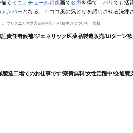
で描く
ミニアチュール
肖像
画で
名声
を得て，
パリ
でも活躍
の
メンバー
となる。ロココ風の気どりを感じさせる洗練
ブリタニカ国際大百科事典 小項目事典について
情報
責任者候補/ジェネリック医薬品製造販売/UIターン歓迎
製造工場でのお仕事です/寮費無料/女性活躍中/交通費支