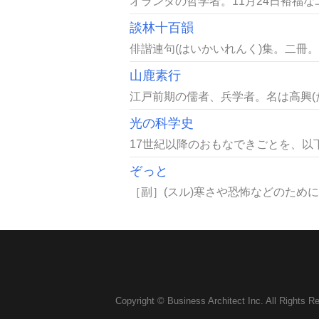
オランダの哲学者。11月24日裕福な
談林十百韻
俳諧連句(はいかいれんく)集。二冊。松
山鹿素行
江戸前期の儒者、兵学者。名は高興(た
光の科学史
17世紀以降のおもなできごとを、以
ぞっと
［副］(スル)寒さや恐怖などのため
Copyright © Business Architect Inc. All Rights R