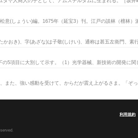
ユダヤ人商人の子として、アムステルダムに生まれる。［坂井昭宏
意(しょうい)編。1675年（延宝3）刊。江戸の談林（檀林）派.
かおき)、字(あざな)は子敬(しけい)、通称は甚五左衛門、素行は
下の5項目に大別して示す。（1）光学器械、新技術の開発に関して
に、また、強い感動を受けて、からだが震え上がるさま。「ぞっと
利用規約
eserved.