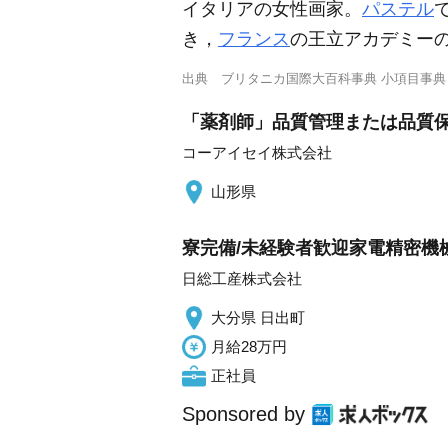
イタリアの女性画家。
パステル
き，
フランス
の王立アカデミー
出典
ブリタニカ国際大百科事典 小項目事典
「薬剤師」品質管理または品質保証
コーアイセイ株式会社
山形県
寮完備/未経験者歓迎家電精密機械
日総工産株式会社
大分県 日出町
月給28万円
正社員
Sponsored by